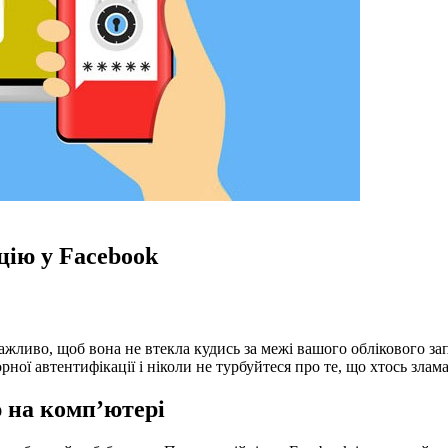
цію у Facebook
важливо, щоб вона не втекла кудись за межі вашого облікового за
ної автентифікації і ніколи не турбуйтеся про те, що хтось злам
 на комп’ютері