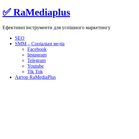
Skip
✅ RaMediaplus
to
content
Ефективні інструменти для успішного маркетингу
SEO
SMM – Соціальні медіа
Facebook
Instagram
Telegram
Youtube
Tik Tok
Автор RaMediaPlus