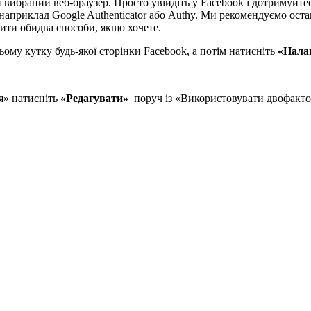
вибраний веб-браузер. Просто увійдіть у Facebook і дотримуйте
 наприклад Google Authenticator або Authy. Ми рекомендуємо ост
чити обидва способи, якщо хочете.
ьому кутку будь-якої сторінки Facebook, а потім натисніть
«Нала
я» натисніть
«Редагувати»
поруч із «Використовувати двофакто