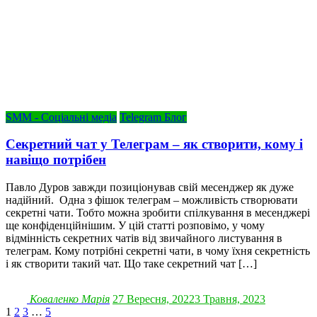
SMM - Соціальні медіа
Telegram Блог
Секретний чат у Телеграм – як створити, кому і
навіщо потрібен
Павло Дуров завжди позиціонував свій месенджер як дуже
надійний. Одна з фішок телеграм – можливість створювати
секретні чати. Тобто можна зробити спілкування в месенджері
ще конфіденційнішим. У цій статті розповімо, у чому
відмінність секретних чатів від звичайного листування в
телеграм. Кому потрібні секретні чати, в чому їхня секретність
і як створити такий чат. Що таке секретний чат […]
Коваленко Марія
27 Вересня, 2022
3 Травня, 2023
Навігація
1
2
3
…
5