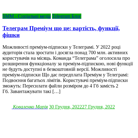
SMM - Соціальні медіа
Telegram Блог
Телеграм Преміум що це: вартість, функції,
фішки
Можливості преміум-підписки у Телеграмі. У 2022 році
аудиторія стала зростати і досягла понад 700 млн. активних
користувачів на місяць. Команда “Телеграма” оголосила про
розширення функціоналу за преміум-підпискою, нові функції
не будуть доступні в безкоштовній версії. Можливості
преміум-підписки Що дає передплата Преміум у Телеграмі:
Подвоєння багатьох лімітів. Користувачі преміум-підписки
зможуть: Пересилати файли розміром до 4 Гб замість 2
Гб. Завантажувати такі […]
Коваленко Марія
30 Грудня, 2022
27 Грудня, 2022