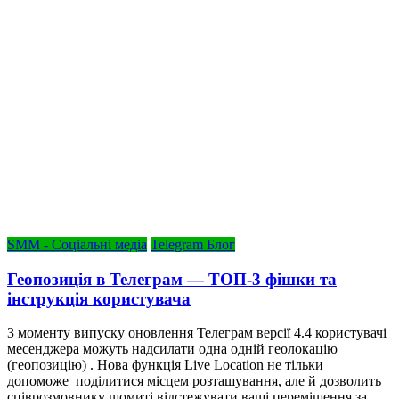
SMM - Соціальні медіа
Telegram Блог
Геопозиція в Телеграм — ТОП-3 фішки та
інструкція користувача
З моменту випуску оновлення Телеграм версії 4.4 користувачі
месенджера можуть надсилати одна одній геолокацію
(геопозицію) . Нова функція Live Location не тільки
допоможе поділитися місцем розташування, але й дозволить
співрозмовнику щомиті відстежувати ваші переміщення за