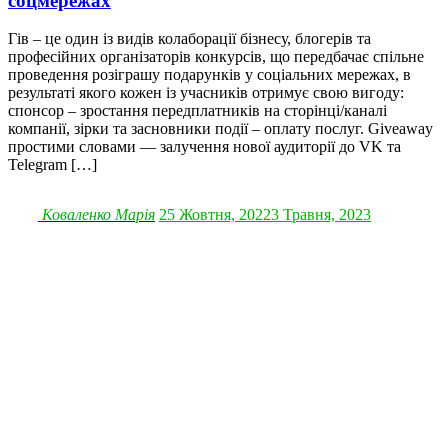
соцмережах
Гів – це один із видів колаборації бізнесу, блогерів та
професійних організаторів конкурсів, що передбачає спільне
проведення розіграшу подарунків у соціальних мережах, в
результаті якого кожен із учасників отримує свою вигоду:
спонсор – зростання передплатників на сторінці/каналі
компанії, зірки та засновники події – оплату послуг. Giveaway
простими словами — залучення нової аудиторії до VK та
Telegram […]
Коваленко Марія
25 Жовтня, 2022
3 Травня, 2023