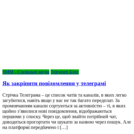
SMM - Соціальні медіа
Telegram Блог
Як закріпити повідомлення у телеграмі
Стрічка Телеграма – це список чатів та каналів, в яких легко
загубитися, навіть якщо у вас не так багато передплат. За
промовчанням канали сортуються за активністю – ті, в яких
щойно з’явилися нові повідомлення, відображаються
першими у списку. Через це, щоб знайти потрібний чат,
доводиться прогортати чи шукати за назвою через пошук. Але
на платформі передбачено і […]