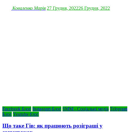
Коваленко Марія
27 Грудня, 2022
26 Грудня, 2022
Facebook Блог
Instagram Блог
SMM - Соціальні медіа
Telegram
Блог
Youtube блог
Що таке Гів: як працюють розіграші у