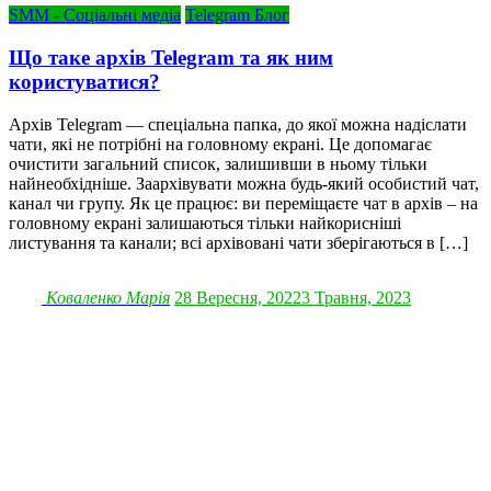
SMM - Соціальні медіа
Telegram Блог
Що таке архів Telegram та як ним
користуватися?
Архів Telegram — спеціальна папка, до якої можна надіслати
чати, які не потрібні на головному екрані. Це допомагає
очистити загальний список, залишивши в ньому тільки
найнеобхідніше. Заархівувати можна будь-який особистий чат,
канал чи групу. Як це працює: ви переміщаєте чат в архів – на
головному екрані залишаються тільки найкорисніші
листування та канали; всі архівовані чати зберігаються в […]
Коваленко Марія
28 Вересня, 2022
3 Травня, 2023