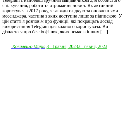
Telegram є найбільш зручним майданчиком для особистого
спілкування, роботи та отримання новин. Як активний
користувач з 2017 року, я завжди слідкую за оновленнями
месенджера, частина з яких доступна лише за підпискою. У
цій статті я розповім про функції, які покращать досвід
використання Telegram для кожного користувача. Ви
дізнаєтеся про безліч фішок, яких немає в інших […]
Коваленко Марія
31 Травня, 2023
3 Травня, 2023