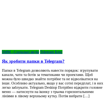
SMM - Соціальні медіа
Telegram Блог
Як зробити папки в Telegram?
Папки в Telegram дозволяють навести порядок: згрупувати
канали, чати та ботів за тематиками чи проектами. Щоб
можна було швидко знайти потрібне та не відволікатися на
інше. Особливо актуально, якщо у вас сотні передплат, і в них
легко заблукати. Telegram Desktop Потрібно відкрити головне
меню — натиснути на іконку з трьома горизонтальними
лініями в лівому верхньому кутку. Потім вибрати […]