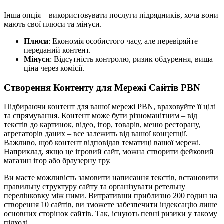
Інша опція – використовувати послуги підрядників, хоча вони
мають свої плюси та мінуси.
Плюси
: Економія особистого часу, але перевіряйте
переданий контент.
Мінуси
: Відсутність контролю, ризик обдурення, вища
ціна через комісії.
Створення Контенту для Мережі Сайтів PBN
Підбираючи контент для вашої мережі PBN, враховуйте її цілі
та спрямування. Контент може бути різноманітним – від
текстів до картинок, відео, ігор, товарів, меню ресторану,
агрегаторів даних – все залежить від вашої концепції.
Важливо, щоб контент відповідав тематиці вашої мережі.
Наприклад, якщо це ігровий сайт, можна створити фейковий
магазин ігор або браузерну гру.
Ви маєте можливість замовити написання текстів, встановити
правильну структуру сайту та організувати ретельну
перелінковку між ними. Витративши приблизно 200 годин на
створення 10 сайтів, ви зможете забезпечити індексацію лише
основних сторінок сайтів. Так, існують певні ризики у такому
підході.