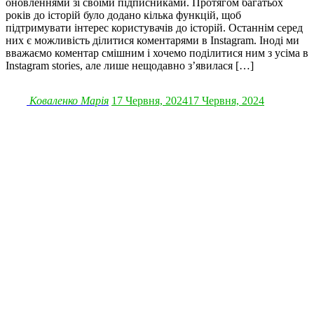
оновленнями зі своїми підписниками. Протягом багатьох
років до історій було додано кілька функцій, щоб
підтримувати інтерес користувачів до історій. Останнім серед
них є можливість ділитися коментарями в Instagram. Іноді ми
вважаємо коментар смішним і хочемо поділитися ним з усіма в
Instagram stories, але лише нещодавно з’явилася […]
Коваленко Марія
17 Червня, 2024
17 Червня, 2024