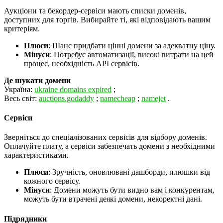
Аукціони та бекордер-сервіси мають списки доменів,
доступних для торгів. Вибирайте ті, які відповідають вашим
критеріям.
Плюси
: Шанс придбати цінні домени за адекватну ціну.
Мінуси
: Потребує автоматизації, високі витрати на цей
процес, необхідність API сервісів.
Де шукати домени
Україна:
ukraine domains expired
;
Весь світ:
auctions.godaddy
;
namecheap
;
namejet
.
Сервіси
Зверніться до спеціалізованих сервісів для відбору доменів.
Оплачуйте плату, а сервіси забезпечать домени з необхідними
характеристиками.
Плюси
: Зручність, оновлювані дашборди, плюшки від
кожного сервісу.
Мінуси
: Домени можуть бути видно вам і конкурентам,
можуть бути втрачені деякі домени, некоректні дані.
Підрядники