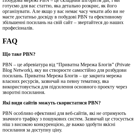
Побудова мережі PBN – це складний алгоритм дій, і ми
готуємо для вас статтю, яка детально розкриє, як його
організувати. Але якщо у вас немає часу чекати або ви не
маєте достатньо досвіду в побудові PBN та ефективному
збільшенні посилань на свій сайт – звертайтеся до наших
професіоналів.
FAQ
Що таке PBN?
PBN – це абревіатура від “Приватна Мережа Блогів” (Private
Blog Network), яку ви створюєте самостійно для розбудови
посилань. Приватна Мережа Блогів – це закрита мережа
власних ресурсів, зазвичай на певну тематику, яка
використовується для підсилення основного проекту через
зворотні посилання.
Які види сайтів можуть скористатися PBN?
PBN особливо ефективні для веб-сайтів, які не отримують
значного трафіку з пошукових систем. Зазвичай це стосується
ніш з високою конкуренцією, де важко здобути якісні
посилання за доступну ціну.