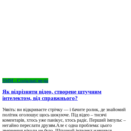
SMM - Соціальні медіа
Як відрізняти відео, створене штучним
інтелектом, від справжнього?
Уявіть: ви відкриваєте стрічку — і бачите ролик, де знайомий
політик оголошує щось шокуюче. Під відео – тисячі
коментарів, хтось уже панікує, хтось радіє. Перший імпульс –
негайно переслати друзям.Але є одна проблема: цього
звернення ніколи не було. Штучний інтелект навчився