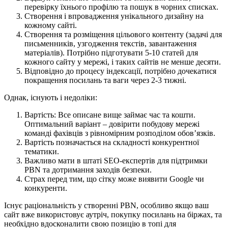
перевірку їхнього профілю та пошук в чорних списках.
Створення і впровадження унікального дизайну на
кожному сайті.
Створення та розміщення цільового контенту (задачі для
письменників, узгодження текстів, завантаження
матеріалів). Потрібно підготувати 5-10 статей для
кожного сайту у мережі, і таких сайтів не менше десяти.
Відповідно до процесу індексації, потрібно дочекатися
покращення посилань та ваги через 2-3 тижні.
Однак, існують і недоліки:
Вартість: Все описане вище займає час та кошти.
Оптимальний варіант – довірити побудову мережі
команді фахівців з рівномірним розподілом обов’язків.
Вартість позначається на складності конкурентної
тематики.
Важливо мати в штаті SEO-експертів для підтримки
PBN та дотримання заходів безпеки.
Страх перед тим, що сітку може виявити Google чи
конкуренти.
Існує раціональність у створенні PBN, особливо якщо ваш
сайт вже використовує аутріч, покупку посилань на біржах, та
необхідно вдосконалити свою позицію в топі для