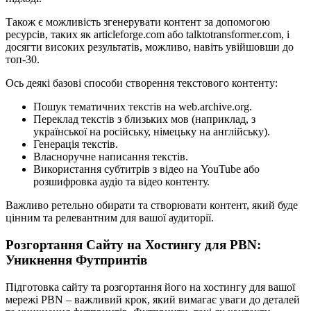
Також є можливість згенерувати контент за допомогою
ресурсів, таких як articleforge.com або talktotransformer.com, і
досягти високих результатів, можливо, навіть увійшовши до
топ-30.
Ось деякі базові способи створення текстового контенту:
Пошук тематичних текстів на web.archive.org.
Переклад текстів з близьких мов (наприклад, з
української на російську, німецьку на англійську).
Генерація текстів.
Власноручне написання текстів.
Використання субтитрів з відео на YouTube або
розшифровка аудіо та відео контенту.
Важливо ретельно обирати та створювати контент, який буде
цінним та релевантним для вашої аудиторії.
Розгортання Сайту на Хостингу для PBN:
Уникнення Футпринтів
Підготовка сайту та розгортання його на хостингу для вашої
мережі PBN – важливий крок, який вимагає уваги до деталей