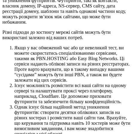
та уникнення футпринтів. Футпринти, такі як контакти,
власник домену, IP-адреса, NS-сервер, CMS сайту, дата
реєстрації домену, шаблони та навіть однакові частини коду,
можуть розкрити зв’язок між сайтами, що може бути
небажаним.
Різні підходи до хостингу мережі сайтів можуть бути
використані залежно від ваших потреб.
Якщо у вас обмежений час або це невеликий тест, ви
можете скористатись спеціалізованими сервісами,
такими як PBN.HOSTING або Easy Blog Networks. Ці
сервіси надають облікові записи на різних реєстраторах.
Проте варто врахувати, що в такому випадку вашими
“сусідами” можуть бути інші PBN, а також ви будете
залежати від цих сервісів.
Існує можливість розмістити всі ваші сайти на одному
сервері та налаштувати проксі через платформу,
наприклад, Cloudflare. Це допоможе приховати
футпринти та забезпечити більшу конфіденційність.
Однак існує більш надійний метод уникнення
футпринтів: створити десятки облікових записів на
різних хостерах і розмістити ваші сайти там. Врахуйте,
що керування та підтримка навіть 10 хостерів може бути
вимогливим завданням, і вам може знадобитися
спеціаліст з цієї області.