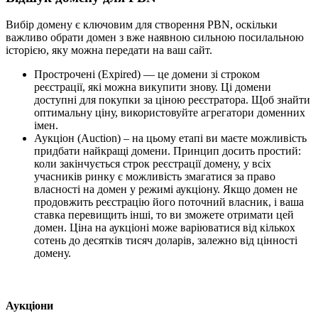
Вибір домену є ключовим для створення PBN, оскільки
важливо обрати домен з вже наявною сильною посилальною
історією, яку можна передати на ваш сайт.
Прострочені (Expired) — це домени зі строком
реєстрації, які можна викупити знову. Ці домени
доступні для покупки за ціною реєстратора. Щоб знайти
оптимальну ціну, використовуйте агрегатори доменних
імен.
Аукціон (Auction) – на цьому етапі ви маєте можливість
придбати найкращі домени. Принцип досить простий:
коли закінчується строк реєстрації домену, у всіх
учасників ринку є можливість змагатися за право
власності на домен у режимі аукціону. Якщо домен не
продовжить реєстрацію його поточний власник, і ваша
ставка перевищить інші, то ви зможете отримати цей
домен. Ціна на аукціоні може варіюватися від кількох
сотень до десятків тисяч доларів, залежно від цінності
домену.
Аукціони