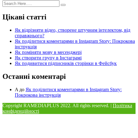
Цікаві статті
Як відрізняти відео, створене штучним інтелектом, від
справжнього?
Як поділитися коментарями в Instagram Story: Покрокова
інструкція
Як поміняти мову в месенджері
Як створити групу в Інстаграмі
Як подивитися підписників сторінки в Фейсбук
Останні коментарі
A
до
Як поділитися коментарями в Instagram Story:
Покрокова інструкція
Copyright RAMEDIAPLUS
2022. All rights reserved. |
Політика
конфіденційності