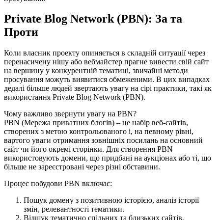
Private Blog Network (PBN): За та
Проти
Коли власник проекту опиняється в складній ситуації через
перенасичену нішу або вебмайстер прагне вивести свій сайт
на вершину у конкурентній тематиці, звичайні методи
просування можуть виявитися обмеженими. В цих випадках
дедалі більше людей звертають увагу на сірі практики, такі як
використання Private Blog Network (PBN).
Чому важливо звернути увагу на PBN?
PBN (Мережа приватних блогів) – це набір веб-сайтів,
створених з метою контрольованого і, на певному рівні,
вартого уваги отримання зовнішніх посилань на основний
сайт чи його окремі сторінки. Для створення PBN
використовують домени, що придбані на аукціонах або ті, що
більше не зареєстровані через різні обставини.
Процес побудови PBN включає:
Пошук домену з позитивною історією, аналіз історії
змін, релевантності тематики.
Відшук тематично спільних та близьких сайтів,