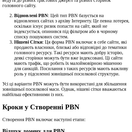
ведуть до різних трастових джерел та різних сторінок
головного сайту.
Відновлені PBN
: Цей тип PBN базується на
відновлених сайтах з архіву Інтернету. Це певна лотерея,
оскільки існує ризик попасти на сайт, який не
індексується, опинився під фільтром або в чорному
списку пошукових систем.
Нішеві Сітки
: Ця форма PBN включає в себе сайти, які
продають власники, близькі або відповідні до тематики
головного ресурсу. Такі ресурси мають добру історію,
деякі сторінки можуть бути вже індексовані. Ці сайти
мають трафік, що робить їх малоймовірною мішенню
для санкцій. Посилання з таких ресурсів мають важливу
роль у підсиленні зовнішньої посилкової структури.
Усі ці варіанти PBN можуть бути використані для збільшення
зовнішньої посилкової маси. Однак, нішеві сітки вважаються
найбільш ефективними із них.
Кроки у Створенні PBN
Створення PBN включає наступні етапи:
Відшук домену для PBN