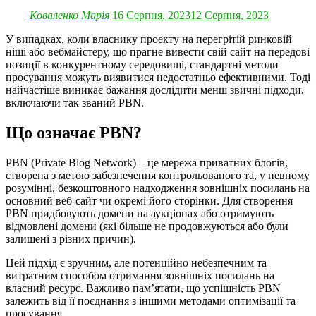
Коваленко Марія
16 Серпня, 2023
12 Серпня, 2023
У випадках, коли власнику проекту на перегрітій ринковій
ніші або вебмайстеру, що прагне вивести свій сайт на передові
позиції в конкурентному середовищі, стандартні методи
просування можуть виявитися недостатньо ефективними. Тоді
найчастіше виникає бажання дослідити менш звичні підходи,
включаючи так званий PBN.
Що означає PBN?
PBN (Private Blog Network) – це мережа приватних блогів,
створена з метою забезпечення контрольованого та, у певному
розумінні, безкоштовного надходження зовнішніх посилань на
основний веб-сайт чи окремі його сторінки. Для створення
PBN придбовують домени на аукціонах або отримують
відмовлені домени (які більше не продовжуються або були
залишені з різних причин).
Цей підхід є зручним, але потенційно небезпечним та
витратним способом отримання зовнішніх посилань на
власний ресурс. Важливо пам’ятати, що успішність PBN
залежить від її поєднання з іншими методами оптимізації та
просування.