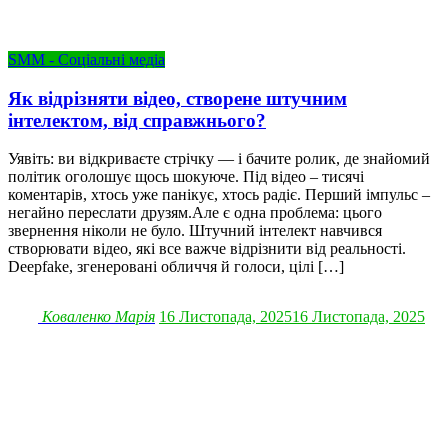
SMM - Соціальні медіа
Як відрізняти відео, створене штучним
інтелектом, від справжнього?
Уявіть: ви відкриваєте стрічку — і бачите ролик, де знайомий
політик оголошує щось шокуюче. Під відео – тисячі
коментарів, хтось уже панікує, хтось радіє. Перший імпульс –
негайно переслати друзям.Але є одна проблема: цього
звернення ніколи не було. Штучний інтелект навчився
створювати відео, які все важче відрізнити від реальності.
Deepfake, згенеровані обличчя й голоси, цілі […]
Коваленко Марія
16 Листопада, 2025
16 Листопада, 2025