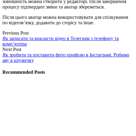
зовнішність можна створити у редакторі. Після завершення
процесу підтвердьте зміни та аватар збережеться.
Після цього аватар можна використовувати для спілкування
по відеозв’язку, додавати до сторісу та інше.
Previous Post
Як записати та викласти відео в Телеграм з телефону та
комп’ютера
Next Post
Як зробити та поставити фото профілю в Інстаграмі. Робимо
аву в кружечку
Recommended Posts