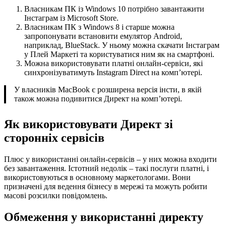
Власникам ПК із Windows 10 потрібно завантажити
Інстаграм із Microsoft Store.
Власникам ПК з Windows 8 і старше можна
запропонувати встановити емулятор Android,
наприклад, BlueStack. У ньому можна скачати Інстаграм
у Плей Маркеті та користуватися ним як на смартфоні.
Можна використовувати платні онлайн-сервіси, які
синхронізуватимуть Instagram Direct на комп’ютері.
У власників MacBook є розширена версія інсти, в якій
також можна подивитися Директ на комп’ютері.
Як використовувати Директ зі
сторонніх сервісів
Плюс у використанні онлайн-сервісів – у них можна входити
без завантаження. Істотний недолік – такі послуги платні, і
використовуються в основному маркетологами. Вони
призначені для ведення бізнесу в мережі та можуть робити
масові розсилки повідомлень.
Обмеження у використанні директу