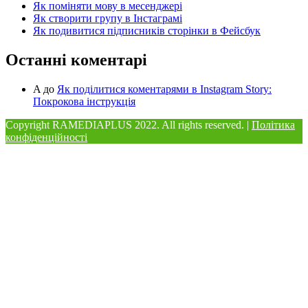
Як поміняти мову в месенджері
Як створити групу в Інстаграмі
Як подивитися підписників сторінки в Фейсбук
Останні коментарі
A
до
Як поділитися коментарями в Instagram Story:
Покрокова інструкція
Copyright RAMEDIAPLUS
2022. All rights reserved. |
Політика
конфіденційності