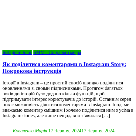
Instagram Блог
SMM - Соціальні медіа
Як поділитися коментарями в Instagram Story:
Покрокова інструкція
Історії в Instagram – це простий спосіб швидко поділитися
оновленнями зі своїми підписниками. Протягом багатьох
років до історій було додано кілька функцій, щоб
підтримувати інтерес користувачів до історій. Останнім серед
них є можливість ділитися коментарями в Instagram. Іноді ми
вважаємо коментар смішним і хочемо поділитися ним з усіма в
Instagram stories, але лише нещодавно з’явилася […]
Коваленко Марія
17 Червня, 2024
17 Червня, 2024