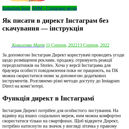
Instagram Блог
SMM - Соціальні медіа
Як писати в директ Інстаграм без
скачування — інструкція
Коваленко Марія
11 Серпня, 2022
13 Серпня, 2022
За допомогою Інстаграм Директ користувачі проводять угоди
щодо розміщення реклами, продажу, отримують реакції
передплатників на Stories. Хоча у версії Інстаграма для
браузера особисті повідомлення поки не працюють, на ПК
можна скористатися ними за допомогою додаткових
інструментів. Розглянемо різні методи доступу до Instagram
Direct на комп’ютері.
Функція директ в Інстаграмі
Інстаграм Директ потрібен для особистого листування. На
відміну від інших соціальних мереж, ним можна комфортно
скористатися тільки на смартфонах. Щоб відкрити Директ,
потрібно натиснути на значок у вигляді літачка у правому