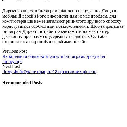
Директ з’явився в Інстаграмі відносно нещодавно. Якщо в
мобільній версії з його використанням немає проблем, для
комп’ютерів ще немає загальноприйнятого зручного способу
користуватись особистими повідомленнями. Щоб запрацював
Інстаграм Директ, потрібно завантажити на комп’ютер
десктопну програму соцмережі (є не для всіх ОС) або
скористатися сторонніми сервісами онлайн.
Previous Post
Як видалити обліковий запис в інстаграмі: зрозуміла
інструкція
Next Post
Чому Фейсбук не працює? 8 ефективних рішень
Recommended Posts