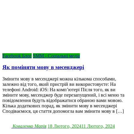
Facebook Блог
SMM - Соціальні медіа
Як поміняти мову в месенджері
Змінити мову в месенджері можна кількома способами,
залежно від того, який пристрій ви використовуєте: На
телефоні Android: iOS: На комп’ютері Після того, як ви
зміните мову, месенджер буде перезапущений, і всі меню та
повідомлення будуть відображатися обраною вами мовою.
Кілька додаткових порад, як змінити мову в месенджері
Сподіваємося, ця стаття допомогла вам змінити мову в […]
Коваленко Марія
18 Лютого, 2024
11 Лютого, 2024