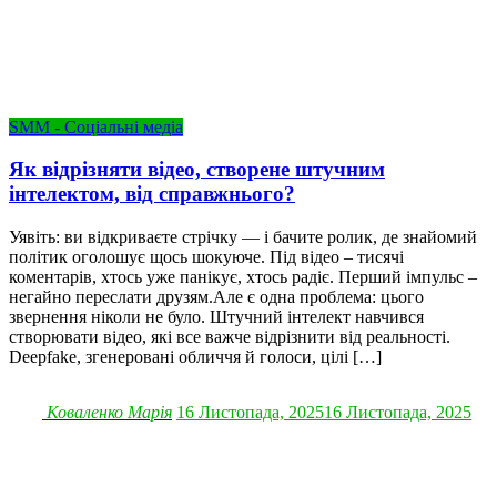
SMM - Соціальні медіа
Як відрізняти відео, створене штучним
інтелектом, від справжнього?
Уявіть: ви відкриваєте стрічку — і бачите ролик, де знайомий
політик оголошує щось шокуюче. Під відео – тисячі
коментарів, хтось уже панікує, хтось радіє. Перший імпульс –
негайно переслати друзям.Але є одна проблема: цього
звернення ніколи не було. Штучний інтелект навчився
створювати відео, які все важче відрізнити від реальності.
Deepfake, згенеровані обличчя й голоси, цілі […]
Коваленко Марія
16 Листопада, 2025
16 Листопада, 2025