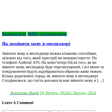
Facebook Блог
SMM - Соціальні медіа
Як поміняти мову в месенджері
Змінити мову в месенджері можна кількома способами,
залежно від того, який пристрій ви використовуєте: На
телефоні Android: iOS: На комп’ютері Після того, як ви
зміните мову, месенджер буде перезапущений, і всі меню та
повідомлення будуть відображатися обраною вами мовою.
Кілька додаткових порад, як змінити мову в месенджері
Сподіваємося, ця стаття допомогла вам змінити мову в […]
Коваленко Марія
18 Лютого, 2024
11 Лютого, 2024
Leave A Comment