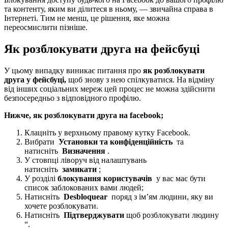
та контенту, яким ви ділитеся в ньому, — звичайна справа в
Інтернеті. Тим не менш, це рішення, яке можна
переосмислити пізніше.
Як розблокувати друга на фейсбуці
У цьому випадку виникає питання про
як розблокувати
друга у фейсбуці,
щоб знову з нею спілкуватися. На відміну
від інших соціальних мереж цей процес не можна здійснити
безпосередньо з відповідного профілю.
Нижче, як розблокувати друга на facebook;
Клацніть у верхньому правому кутку Facebook.
Вибрати
Установки та конфіденційність
та
натисніть
Визначення
.
У стовпці ліворуч від налаштувань
натисніть
замикати
;
У розділі
блокування користувачів
у вас має бути
список заблокованих вами людей;
Натисніть
Desbloquear
поряд з ім’ям людини, яку ви
хочете розблокувати.
Натисніть
Підтверджувати
щоб розблокувати людину
“.