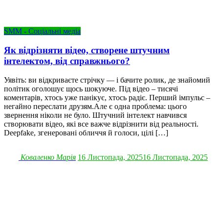
SMM - Соціальні медіа
Як відрізняти відео, створене штучним
інтелектом, від справжнього?
Уявіть: ви відкриваєте стрічку — і бачите ролик, де знайомий
політик оголошує щось шокуюче. Під відео – тисячі
коментарів, хтось уже панікує, хтось радіє. Перший імпульс –
негайно переслати друзям.Але є одна проблема: цього
звернення ніколи не було. Штучний інтелект навчився
створювати відео, які все важче відрізнити від реальності.
Deepfake, згенеровані обличчя й голоси, цілі […]
Коваленко Марія
16 Листопада, 2025
16 Листопада, 2025