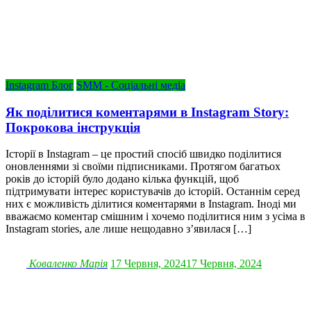
Instagram Блог
SMM - Соціальні медіа
Як поділитися коментарями в Instagram Story:
Покрокова інструкція
Історії в Instagram – це простий спосіб швидко поділитися
оновленнями зі своїми підписниками. Протягом багатьох
років до історій було додано кілька функцій, щоб
підтримувати інтерес користувачів до історій. Останнім серед
них є можливість ділитися коментарями в Instagram. Іноді ми
вважаємо коментар смішним і хочемо поділитися ним з усіма в
Instagram stories, але лише нещодавно з’явилася […]
Коваленко Марія
17 Червня, 2024
17 Червня, 2024