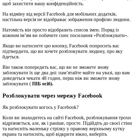
щоб захистити вашу конфіденційність.
На відміну від версії Facebook для мобільних додатків,
настільна версія не відображає зображення профілю людини.
Натомість він просто відобразить список імен. Поряд із
кожним ім’ям ви побачите синє посилання «Розблокувати».
Якщо ви натиснете цю кнопку, Facebook попросить вас
підтвердити, що ви хочете розблокувати людину, про яку
йдеться.
Він також попередить вас, що ви не зможете знову
заблокувати їх ще два дні: пам’ятайте майте на увазі, що вам
доведеться чекати 48 годин, перш ніж ви зможете знову
заблокувати (
ПІБ осіб).
Розблокувати через мережу Facebook
Як розблокувати когось у Facebook?
Коли ви знаходитесь на сайті Facebook, розблокування трохи
відрізняється, але, як і раніше, просте. Підійдіть до своєї стіни
та натисніть маленьку стрілку у правому верхньому кутку
екрана та натисніть, щоб відкрити вікно, виберіть