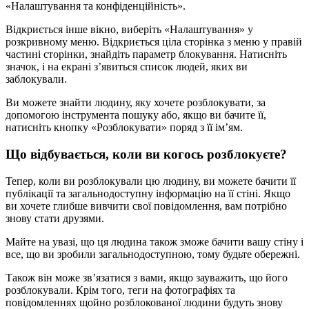
«Налаштування та конфіденційність».
Відкриється інше вікно, виберіть «Налаштування» у
розкривному меню. Відкриється ціла сторінка з меню у правій
частині сторінки, знайдіть параметр блокування. Натисніть
значок, і на екрані з’явиться список людей, яких ви
заблокували.
Ви можете знайти людину, яку хочете розблокувати, за
допомогою інструмента пошуку або, якщо ви бачите її,
натисніть кнопку «Розблокувати» поряд з її ім’ям.
Що відбувається, коли ви когось розблокуєте?
Тепер, коли ви розблокували цю людину, ви можете бачити її
публікації та загальнодоступну інформацію на її стіні. Якщо
ви хочете глибше вивчити свої повідомлення, вам потрібно
знову стати друзями.
Майте на увазі, що ця людина також зможе бачити вашу стіну і
все, що ви зробили загальнодоступною, тому будьте обережні.
Також він може зв’язатися з вами, якщо зауважить, що його
розблокували. Крім того, теги на фотографіях та
повідомленнях щойно розблокованої людини будуть знову