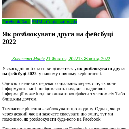
Facebook Блог
SMM - Соціальні медіа
Як розблокувати друга на фейсбуці
2022
Коваленко Марія
21 Жовтня, 2022
13 Жовтня, 2022
У сьогоднішній статті ви дізнаєтесь
, як розблокувати друга
на фейсбуці 2022
у нашому повному керівництві.
Однією з великих переваг соціальних мереж є те, як вони
інформують нас і повідомляють нам, хоча надлишок
інформації може іноді викликати конфлікти з членом сім’ї або
близьким другом.
Тимчасове рішення – заблокувати цю людину. Однак, якщо
через деякий час ви захочете скасувати цю зміну, тут ми
пояснимо, як розблокувати будь-кого на Facebook.
Блокування доступу будь-кого на Facebook до вашого профілю