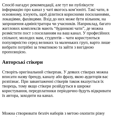
Спосіб нагадує рекомендації, але тут ви публікуєте
інформацію про канал у чаті якогось ком’юніті. Такі чати, в
основному, існують, щоб ділитися корисними посиланнями,
локаціями, фахівцями. Вхід до них може бути вільним, на
запрошення адміністратора чи учасників. Наприклад, багато
житлових комплексів мають “будинкові чати”, де можна
розмістити пост з посиланням на ваш канал. У професійних
спільнот, молодих мам, студентів – чати користуються
популярністю серед великих та маленьких груп, варто лише
вибрати потрібні за тематикою та зайти з вигідною
пропозицією.
Авторські стікери
Створіть оригінальний стікерпак. У деяких стікерах можна
вписати назву бренду, каналу або фразу, якою аудиторія вас
розпізнає. При завантаженні стікерів також вказується їх
творець, тому якщо стікери розійдуться в широке
користування, передплатники періодично будуть відкривати
їх автора, заходити на канал.
Можна створювати безліч наборів з метою охопити різну