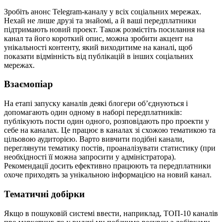
Зробіть анонс Telegram-каналу у всіх соціальних мережах.
Нехай не лише друзі та знайомі, а й ваші передплатники
підтримають новий проект. Також розмістіть посилання на
канал та його короткий опис, можна зробити акцент на
унікальності контенту, який виходитиме на каналі, щоб
показати відмінність від публікацій в інших соціальних
мережах.
Взаємопіар
На етапі запуску каналів деякі блогери об’єднуються і
допомагають один одному в наборі передплатників:
публікують пости один одного, розповідають про проекти у
себе на каналах. Це працює в каналах зі схожою тематикою та
цільовою аудиторією. Варто вивчити подібні канали,
переглянути тематику постів, проаналізувати статистику (при
необхідності її можна запросити у адміністратора).
Рекомендації досить ефективно працюють та передплатники
охоче приходять за унікальною інформацією на новий канал.
Тематичні добірки
Якщо в пошуковій системі ввести, наприклад, ТОП-10 каналів