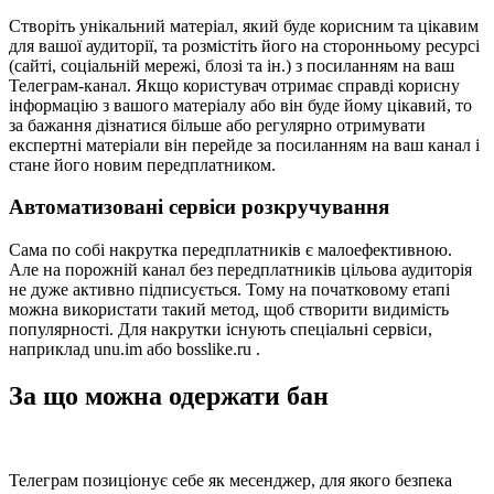
Створіть унікальний матеріал, який буде корисним та цікавим
для вашої аудиторії, та розмістіть його на сторонньому ресурсі
(сайті, соціальній мережі, блозі та ін.) з посиланням на ваш
Телеграм-канал. Якщо користувач отримає справді корисну
інформацію з вашого матеріалу або він буде йому цікавий, то
за бажання дізнатися більше або регулярно отримувати
експертні матеріали він перейде за посиланням на ваш канал і
стане його новим передплатником.
Автоматизовані сервіси розкручування
Сама по собі накрутка передплатників є малоефективною.
Але на порожній канал без передплатників цільова аудиторія
не дуже активно підписується. Тому на початковому етапі
можна використати такий метод, щоб створити видимість
популярності. Для накрутки існують спеціальні сервіси,
наприклад unu.im або bosslike.ru .
За що можна одержати бан
Телеграм позиціонує себе як месенджер, для якого безпека