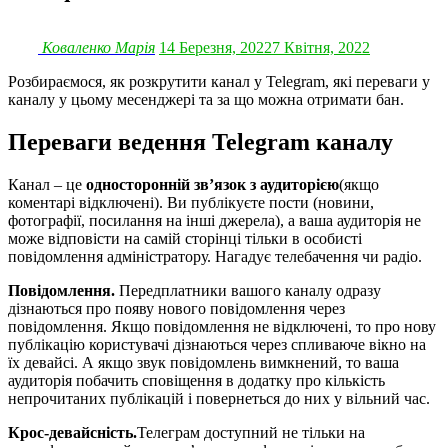
Коваленко Марія
14 Березня, 2022
7 Квітня, 2022
Розбираємося, як розкрутити канал у Telegram, які переваги у
каналу у цьому месенджері та за що можна отримати бан.
Переваги ведення Telegram каналу
Канал – це
односторонній зв’язок з аудиторією
(якщо
коментарі відключені). Ви публікуєте пости (новини,
фотографії, посилання на інші джерела), а ваша аудиторія не
може відповісти на самій сторінці тільки в особисті
повідомлення адміністратору. Нагадує телебачення чи радіо.
Повідомлення.
Передплатники вашого каналу одразу
дізнаються про появу нового повідомлення через
повідомлення. Якщо повідомлення не відключені, то про нову
публікацію користувачі дізнаються через спливаюче вікно на
їх девайсі. А якщо звук повідомлень вимкнений, то ваша
аудиторія побачить сповіщення в додатку про кількість
непрочитаних публікацій і повернеться до них у вільний час.
Крос-девайсність.
Телеграм доступний не тільки на