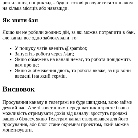
розсилання, наприклад – будьте готові розлучитися з каналом
на кілька місяців або назавжди.
Як зняти бан
Якщо ви не робили жодних дій, за які можна потрапити в бан,
але канал все одно заблокували, то:
У пошуку чатів введіть @spambot;
Запустіть робота через /start;
Якщо обмежень на каналі немає, то робота повідомить
вам про це;
Якщо ж обмеження діють, то робота вкаже, за що вони
введені і на який термін.
Висновок
Просування каналу в телеграмі не буде швидким, воно займе
деякий час. Але зі зростанням передплатників зросте і ваша
можливість отримувати дохід від каналу: зростуть продажі
вашого бізнесу, якщо Телеграм канал створювався для його
просування, або блог стане окремим проектом, який можна
монетизувати.