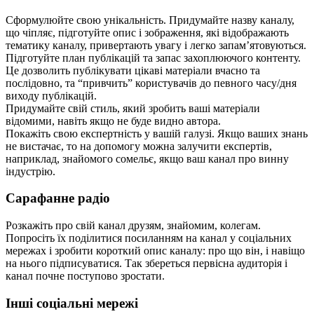
Сформулюйте свою унікальність. Придумайте назву каналу,
що чіпляє, підготуйте опис і зображення, які відображають
тематику каналу, привертають увагу і легко запам’ятовуються.
Підготуйте план публікацій та запас захоплюючого контенту.
Це дозволить публікувати цікаві матеріали вчасно та
послідовно, та “привчить” користувачів до певного часу/дня
виходу публікацій.
Придумайте свій стиль, який зробить ваші матеріали
відомими, навіть якщо не буде видно автора.
Покажіть свою експертність у вашій галузі. Якщо ваших знань
не вистачає, то на допомогу можна залучити експертів,
наприклад, знайомого сомельє, якщо ваш канал про винну
індустрію.
Сарафанне радіо
Розкажіть про свій канал друзям, знайомим, колегам.
Попросіть їх поділитися посиланням на канал у соціальних
мережах і зробити короткий опис каналу: про що він, і навіщо
на нього підписуватися. Так збереться первісна аудиторія і
канал почне поступово зростати.
Інші соціальні мережі