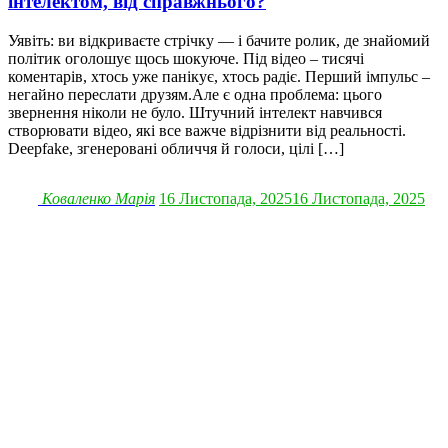
інтелектом, від справжнього?
Уявіть: ви відкриваєте стрічку — і бачите ролик, де знайомий
політик оголошує щось шокуюче. Під відео – тисячі
коментарів, хтось уже панікує, хтось радіє. Перший імпульс –
негайно переслати друзям.Але є одна проблема: цього
звернення ніколи не було. Штучний інтелект навчився
створювати відео, які все важче відрізнити від реальності.
Deepfake, згенеровані обличчя й голоси, цілі […]
Коваленко Марія
16 Листопада, 2025
16 Листопада, 2025