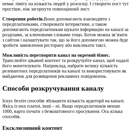
немає ліміту на кількість людей у ​​розсилці. І створити пост тут
простіше, ніж загорнути повноцінний лист.
Створення роботів.
Вони допомагають взаємодіяти з
передплатниками, створювати інтерактиви, а також
допомагають передплатникам шукати інформацію на каналі за
розділами, за ключовими словами тощо. Ботов можна зв’язати
з сайтом і налаштувати так, що за його допомогою можна буде
зробити замовлення ресторану або викликати таксі.
Можливість перетворити канал на окремий бізнес.
Транслюйте цікавий контент та розкручуйте канал, щоб надалі
його монетизувати. Наприклад, набрати велику кількість
релевантних передплатників на каналі та використовувати як
майданчик для розміщення рекламних повідомлень.
Способи розкручування каналу
Існує безліч способів збільшити кількість аудиторії на каналі.
Якісь із них платні, інші – ні. Якщо передплатників менше
1000, варто почати з безкоштовного просування. Ось кілька
способів.
Ексклюзивний контент