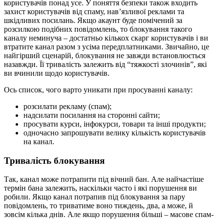
користувачів понад усе. У поняття безпеки також входить
захист користувачів від спаму, нав’язливої ​​реклами та
шкідливих посилань. Якщо акаунт буде помічений за
розсилкою подібних повідомлень, то блокування такого
каналу неминуча – достатньо кількох скарг користувачів і ви
втратите канал разом з усіма передплатниками. Звичайно, це
найгірший сценарій, блокування не завжди встановлюється
назавжди. Її тривалість залежить від “тяжкості злочинів”, які
ви вчинили щодо користувачів.
Ось список, чого варто уникати при просуванні каналу:
розсилати рекламу (спам);
надсилати посилання на сторонні сайти;
просувати курси, інфокурси, товари та інші продукти;
одночасно запрошувати велику кількість користувачів
на канал.
Тривалість блокування
Так, канал може потрапити під вічний бан. Але найчастіше
термін бана залежить, наскільки часто і які порушення ви
робили. Якщо канал потрапив під блокування за пару
повідомлень, то триватиме воно тиждень, два, а може, й
зовсім кілька днів. Але якщо порушення більші – масове спам-