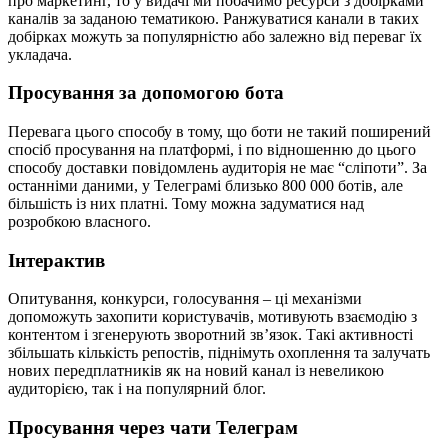
про маркетинг, то у видачі ми побачимо ресурси з добірками
каналів за заданою тематикою. Ранжуватися канали в таких
добірках можуть за популярністю або залежно від переваг їх
укладача.
Просування за допомогою бота
Перевага цього способу в тому, що боти не такий поширений
спосіб просування на платформі, і по відношенню до цього
способу доставки повідомлень аудиторія не має “сліпоти”. За
останніми даними, у Телеграмі близько 800 000 ботів, але
більшість із них платні. Тому можна задуматися над
розробкою власного.
Інтерактив
Опитування, конкурси, голосування – ці механізми
допоможуть захопити користувачів, мотивують взаємодію з
контентом і згенерують зворотний зв’язок. Такі активності
збільшать кількість репостів, піднімуть охоплення та залучать
нових передплатників як на новий канал із невеликою
аудиторією, так і на популярний блог.
Просування через чати Телеграм