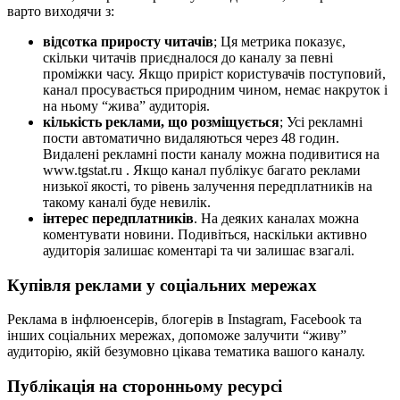
варто виходячи з:
відсотка приросту читачів
; Ця метрика показує,
скільки читачів приєдналося до каналу за певні
проміжки часу. Якщо приріст користувачів поступовий,
канал просувається природним чином, немає накруток і
на ньому “жива” аудиторія.
кількість реклами, що розміщується
; Усі рекламні
пости автоматично видаляються через 48 годин.
Видалені рекламні пости каналу можна подивитися на
www.tgstat.ru . Якщо канал публікує багато реклами
низької якості, то рівень залучення передплатників на
такому каналі буде невилік.
інтерес передплатників
. На деяких каналах можна
коментувати новини. Подивіться, наскільки активно
аудиторія залишає коментарі та чи залишає взагалі.
Купівля реклами у соціальних мережах
Реклама в інфлюенсерів, блогерів в Instagram, Facebook та
інших соціальних мережах, допоможе залучити “живу”
аудиторію, якій безумовно цікава тематика вашого каналу.
Публікація на сторонньому ресурсі