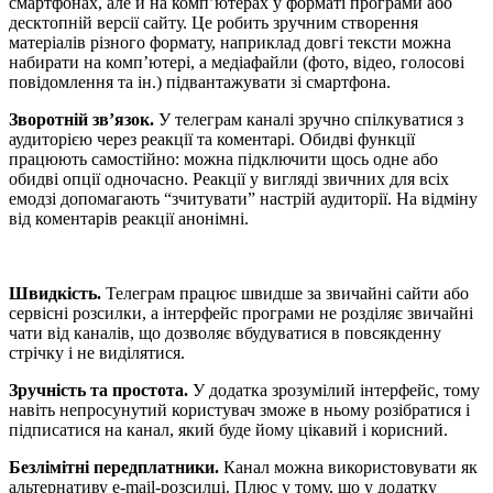
смартфонах, але й на комп’ютерах у форматі програми або
десктопній версії сайту. Це робить зручним створення
матеріалів різного формату, наприклад довгі тексти можна
набирати на комп’ютері, а медіафайли (фото, відео, голосові
повідомлення та ін.) підвантажувати зі смартфона.
Зворотній зв’язок.
У телеграм каналі зручно спілкуватися з
аудиторією через реакції та коментарі. Обидві функції
працюють самостійно: можна підключити щось одне або
обидві опції одночасно. Реакції у вигляді звичних для всіх
емодзі допомагають “зчитувати” настрій аудиторії. На відміну
від коментарів реакції анонімні.
Швидкість.
Телеграм працює швидше за звичайні сайти або
сервісні розсилки, а інтерфейс програми не розділяє звичайні
чати від каналів, що дозволяє вбудуватися в повсякденну
стрічку і не виділятися.
Зручність та простота.
У додатка зрозумілий інтерфейс, тому
навіть непросунутий користувач зможе в ньому розібратися і
підписатися на канал, який буде йому цікавий і корисний.
Безлімітні передплатники.
Канал можна використовувати як
альтернативу e-mail-розсилці. Плюс у тому, що у додатку