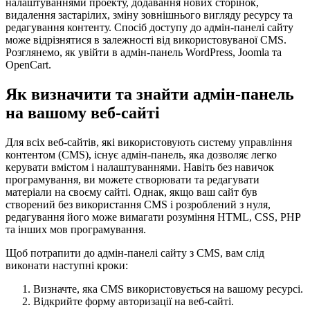
налаштуваннями проекту, додавання нових сторінок,
видалення застарілих, зміну зовнішнього вигляду ресурсу та
редагування контенту. Спосіб доступу до адмін-панелі сайту
може відрізнятися в залежності від використовуваної CMS.
Розглянемо, як увійти в адмін-панель WordPress, Joomla та
OpenCart.
Як визначити та знайти адмін-панель
на вашому веб-сайті
Для всіх веб-сайтів, які використовують систему управління
контентом (CMS), існує адмін-панель, яка дозволяє легко
керувати вмістом і налаштуваннями. Навіть без навичок
програмування, ви можете створювати та редагувати
матеріали на своєму сайті. Однак, якщо ваш сайт був
створений без використання CMS і розроблений з нуля,
редагування його може вимагати розуміння HTML, CSS, PHP
та інших мов програмування.
Щоб потрапити до адмін-панелі сайту з CMS, вам слід
виконати наступні кроки:
Визначте, яка CMS використовується на вашому ресурсі.
Відкрийте форму авторизації на веб-сайті.