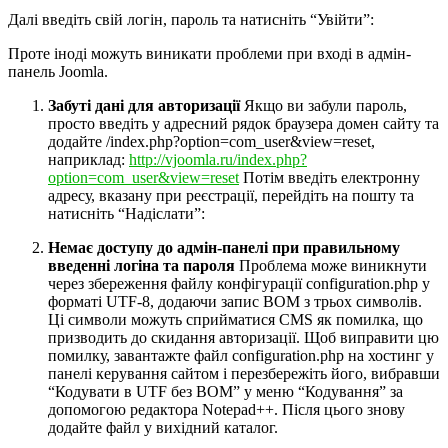
Далі введіть свій логін, пароль та натисніть “Увійти”:
Проте іноді можуть виникати проблеми при вході в адмін-
панель Joomla.
Забуті дані для авторизації
Якщо ви забули пароль,
просто введіть у адресний рядок браузера домен сайту та
додайте /index.php?option=com_user&view=reset,
наприклад:
http://vjoomla.ru/index.php?
option=com_user&view=reset
Потім введіть електронну
адресу, вказану при реєстрації, перейдіть на пошту та
натисніть “Надіслати”:
Немає доступу до адмін-панелі при правильному
введенні логіна та пароля
Проблема може виникнути
через збереження файлу конфігурації configuration.php у
форматі UTF-8, додаючи запис BOM з трьох символів.
Ці символи можуть сприйматися CMS як помилка, що
призводить до скидання авторизації. Щоб виправити цю
помилку, завантажте файл configuration.php на хостинг у
панелі керування сайтом і перезбережіть його, вибравши
“Кодувати в UTF без BOM” у меню “Кодування” за
допомогою редактора Notepad++. Після цього знову
додайте файл у вихідний каталог.