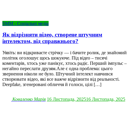
SMM - Соціальні медіа
Як відрізняти відео, створене штучним
інтелектом, від справжнього?
Уявіть: ви відкриваєте стрічку — і бачите ролик, де знайомий
політик оголошує щось шокуюче. Під відео – тисячі
коментарів, хтось уже панікує, хтось радіє. Перший імпульс –
негайно переслати друзям.Але є одна проблема: цього
звернення ніколи не було. Штучний інтелект навчився
створювати відео, які все важче відрізнити від реальності.
Deepfake, згенеровані обличчя й голоси, цілі […]
Коваленко Марія
16 Листопада, 2025
16 Листопада, 2025