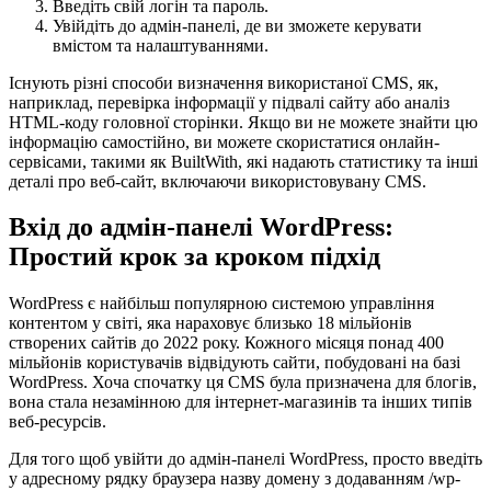
Введіть свій логін та пароль.
Увійдіть до адмін-панелі, де ви зможете керувати
вмістом та налаштуваннями.
Існують різні способи визначення використаної CMS, як,
наприклад, перевірка інформації у підвалі сайту або аналіз
HTML-коду головної сторінки. Якщо ви не можете знайти цю
інформацію самостійно, ви можете скористатися онлайн-
сервісами, такими як BuiltWith, які надають статистику та інші
деталі про веб-сайт, включаючи використовувану CMS.
Вхід до адмін-панелі WordPress:
Простий крок за кроком підхід
WordPress є найбільш популярною системою управління
контентом у світі, яка нараховує близько 18 мільйонів
створених сайтів до 2022 року. Кожного місяця понад 400
мільйонів користувачів відвідують сайти, побудовані на базі
WordPress. Хоча спочатку ця CMS була призначена для блогів,
вона стала незамінною для інтернет-магазинів та інших типів
веб-ресурсів.
Для того щоб увійти до адмін-панелі WordPress, просто введіть
у адресному рядку браузера назву домену з додаванням /wp-