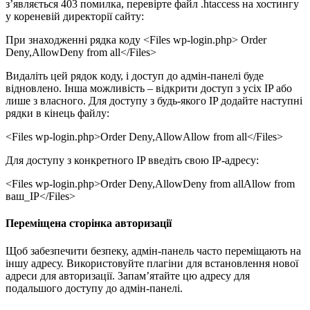
з’являється 403 помилка, перевірте файл .htaccess на хостингу
у кореневій директорії сайту:
При знаходженні рядка коду <Files wp-login.php> Order
Deny,AllowDeny from all</Files>
Видаліть цей рядок коду, і доступ до адмін-панелі буде
відновлено. Інша можливість – відкрити доступ з усіх IP або
лише з власного. Для доступу з будь-якого IP додайте наступні
рядки в кінець файлу:
<Files wp-login.php>Order Deny,AllowAllow from all</Files>
Для доступу з конкретного IP введіть свою IP-адресу:
<Files wp-login.php>Order Deny,AllowDeny from allAllow from
ваш_IP</Files>
Переміщена сторінка авторизації
Щоб забезпечити безпеку, адмін-панель часто переміщають на
іншу адресу. Використовуйте плагіни для встановлення нової
адреси для авторизації. Запам’ятайте цю адресу для
подальшого доступу до адмін-панелі.