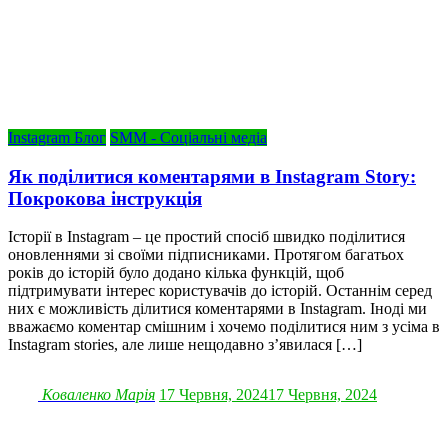
Instagram Блог
SMM - Соціальні медіа
Як поділитися коментарями в Instagram Story:
Покрокова інструкція
Історії в Instagram – це простий спосіб швидко поділитися
оновленнями зі своїми підписниками. Протягом багатьох
років до історій було додано кілька функцій, щоб
підтримувати інтерес користувачів до історій. Останнім серед
них є можливість ділитися коментарями в Instagram. Іноді ми
вважаємо коментар смішним і хочемо поділитися ним з усіма в
Instagram stories, але лише нещодавно з’явилася […]
Коваленко Марія
17 Червня, 2024
17 Червня, 2024