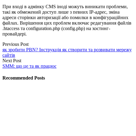
При вході в адмінку CMS іноді можуть виникати проблеми,
такі як обмежений доступ лише з певних IP-адрес, зміна
адреси сторінки авторизації або помилки в конфігураційних
файлах. Вирішення цих проблем включає редагування файлів
.htaccess та configuration.php (config.php) на хостинг-
провайдері.
Previous Post
як зробити PBN? Інструкція як створити та розвивати мережу
сайтів
Next Post
SMM: що це та як працює
Recommended Posts