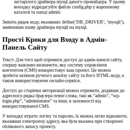
застарілого драйвера mysql даного провайдера. У цьому
випадку відредагуйте файли config.php у кореневому
каталозі та папці admin:
Змініть рядок коду, вказавши: define(‘DB_DRIVER’, ‘mysqli’),
замінивши назву драйвера mysqli на mysql.
Прості Кроки для Входу в Адмін-
Панель Сайту
Текст: Для того щоб отримати доступ до адмін-панелі сайту,
спершу важливо визначити, яку систему управління
контентом (CMS) використовує ваш проект. Це можна
зробити шляхом ручного аналізу сайту та його HTML-коду, а
також використовуючи онлайн-сервіси.
Доступ до сторінки авторизації можна отримати, додавши до
адресного рядка браузера певні слова, такі як “admin”, “wp-
login.php”, “administrator” та інші, в залежності від
використовуваної CMS.
У випадку втрати логіну та паролю, їх можна легко відновити,
вказавши електронну адресу, яка була вказана при створенні
облікового запису проекту.