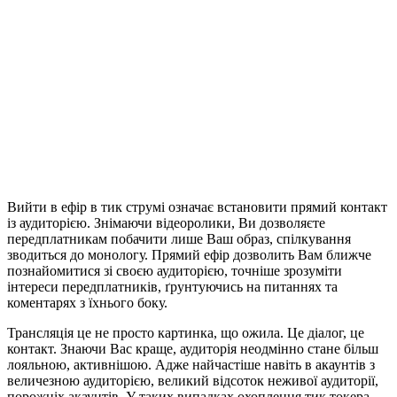
Вийти в ефір в тик струмі означає встановити прямий контакт
із аудиторією. Знімаючи відеоролики, Ви дозволяєте
передплатникам побачити лише Ваш образ, спілкування
зводиться до монологу. Прямий ефір дозволить Вам ближче
познайомитися зі своєю аудиторією, точніше зрозуміти
інтереси передплатників, ґрунтуючись на питаннях та
коментарях з їхнього боку.
Трансляція це не просто картинка, що ожила. Це діалог, це
контакт. Знаючи Вас краще, аудиторія неодмінно стане більш
лояльною, активнішою. Адже найчастіше навіть в акаунтів з
величезною аудиторією, великий відсоток неживої аудиторії,
порожніх акаунтів. У таких випадках охоплення тик токера