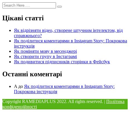
Цікаві статті
Як відрізняти відео, створене штучним інтелектом, від
справжнього?
Як поділитися коментарями в Instagram Story: Покрокова
інструкція
Як поміняти мову в месенджері
Як створити групу в Інстаграмі
Як подивитися підписників сторінки в Фейсбук
Останні коментарі
A
до
Як поділитися коментарями в Instagram Story:
Покрокова інструкція
Copyright RAMEDIAPLUS
2022. All rights reserved. |
Політика
конфіденційності