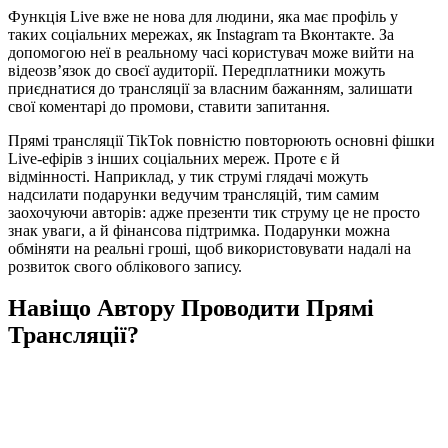
Функція Live вже не нова для людини, яка має профіль у
таких соціальних мережах, як Instagram та Вконтакте. За
допомогою неї в реальному часі користувач може вийти на
відеозв’язок до своєї аудиторії. Передплатники можуть
приєднатися до трансляції за власним бажанням, залишати
свої коментарі до промови, ставити запитання.
Прямі трансляції TikTok повністю повторюють основні фішки
Live-ефірів з інших соціальних мереж. Проте є й
відмінності. Наприклад, у тик струмі глядачі можуть
надсилати подарунки ведучим трансляцій, тим самим
заохочуючи авторів: адже презенти тик струму це не просто
знак уваги, а й фінансова підтримка. Подарунки можна
обміняти на реальні гроші, щоб використовувати надалі на
розвиток свого облікового запису.
Навіщо Автору Проводити Прямі
Трансляції?