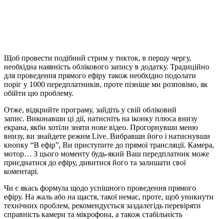
Щоб провести подібний стрим у тикток, в першу чергу,
необхідна наявність облікового запису в додатку. Традиційно
для проведення прямого ефіру також необхідно подолати
поріг у 1000 передплатників, проте пізніше ми розповімо, як
обійти цю проблему.
Отже, відкрийте програму, зайдіть у свій обліковий
запис. Виконавши ці дії, натисніть на іконку плюса внизу
екрана, якби хотіли зняти нове відео. Прогорнувши меню
внизу, ви знайдете режим Live. Вибравши його і натиснувши
кнопку “В ефір”, Ви приступите до прямої трансляції. Камера,
мотор… З цього моменту будь-який Ваш передплатник може
приєднатися до ефіру, дивитися його та залишати свої
коментарі.
Чи є якась формула щодо успішного проведення прямого
ефіру. На жаль або на щастя, такої немає, проте, щоб уникнути
технічних проблем, рекомендується заздалегідь перевіряти
справність камери та мікрофона, а також стабільність