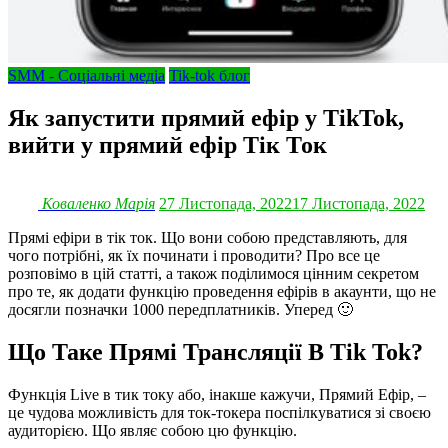
SMM - Соціальні медіа
Tik-tok блог
Як запустити прямий ефір у TikTok,
вийти у прямий ефір Тік Ток
Коваленко Марія
27 Листопада, 2022
17 Листопада, 2022
Прямі ефіри в тік ток. Що вони собою представляють, для
чого потрібні, як їх починати і проводити? Про все це
розповімо в цій статті, а також поділимося цінним секретом
про те, як додати функцію проведення ефірів в акаунти, що не
досягли позначки 1000 передплатників. Уперед 🙂
Що Таке Прямі Трансляції В Tik Tok?
Функція Live в тик току або, інакше кажучи, Прямий Ефір, –
це чудова можливість для ток-токера поспілкуватися зі своєю
аудиторією. Що являє собою цю функцію.