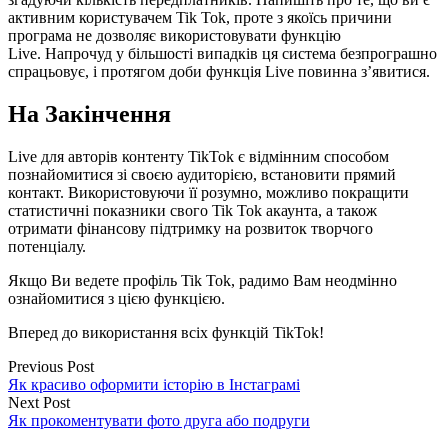
активним користувачем Tik Tok, проте з якоїсь причини
програма не дозволяє використовувати функцію
Live. Напрочуд у більшості випадків ця система безпрограшно
спрацьовує, і протягом доби функція Live повинна з’явитися.
На Закінчення
Live для авторів контенту TikTok є відмінним способом
познайомитися зі своєю аудиторією, встановити прямий
контакт. Використовуючи її розумно, можливо покращити
статистичні показники свого Tik Tok акаунта, а також
отримати фінансову підтримку на розвиток творчого
потенціалу.
Якщо Ви ведете профіль Tik Tok, радимо Вам неодмінно
ознайомитися з цією функцією.
Вперед до використання всіх функцій TikTok!
Previous Post
Як красиво оформити історію в Інстаграмі
Next Post
Як прокоментувати фото друга або подруги