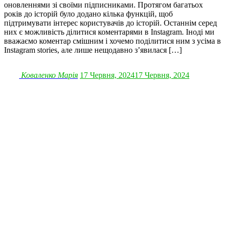
оновленнями зі своїми підписниками. Протягом багатьох
років до історій було додано кілька функцій, щоб
підтримувати інтерес користувачів до історій. Останнім серед
них є можливість ділитися коментарями в Instagram. Іноді ми
вважаємо коментар смішним і хочемо поділитися ним з усіма в
Instagram stories, але лише нещодавно з’явилася […]
Коваленко Марія
17 Червня, 2024
17 Червня, 2024