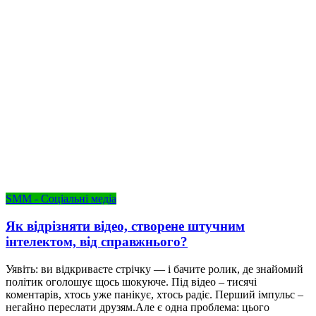
SMM - Соціальні медіа
Як відрізняти відео, створене штучним
інтелектом, від справжнього?
Уявіть: ви відкриваєте стрічку — і бачите ролик, де знайомий
політик оголошує щось шокуюче. Під відео – тисячі
коментарів, хтось уже панікує, хтось радіє. Перший імпульс –
негайно переслати друзям.Але є одна проблема: цього