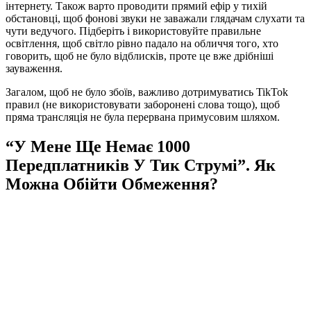
інтернету. Також варто проводити прямий ефір у тихій
обстановці, щоб фонові звуки не заважали глядачам слухати та
чути ведучого. Підберіть і використовуйте правильне
освітлення, щоб світло рівно падало на обличчя того, хто
говорить, щоб не було відблисків, проте це вже дрібніші
зауваження.
Загалом, щоб не було збоїв, важливо дотримуватись TikTok
правил (не використовувати заборонені слова тощо), щоб
пряма трансляція не була перервана примусовим шляхом.
“У Мене Ще Немає 1000
Передплатників У Тик Струмі”. Як
Можна Обійти Обмеження?