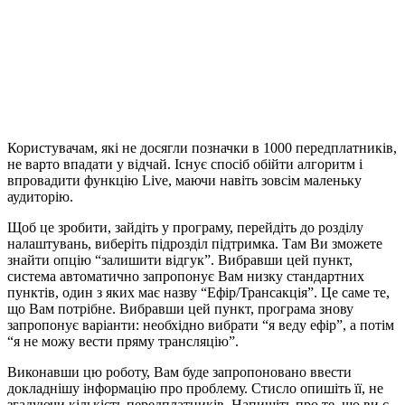
Користувачам, які не досягли позначки в 1000 передплатників,
не варто впадати у відчай. Існує спосіб обійти алгоритм і
впровадити функцію Live, маючи навіть зовсім маленьку
аудиторію.
Щоб це зробити, зайдіть у програму, перейдіть до розділу
налаштувань, виберіть підрозділ підтримка. Там Ви зможете
знайти опцію “залишити відгук”. Вибравши цей пункт,
система автоматично запропонує Вам низку стандартних
пунктів, один з яких має назву “Ефір/Трансакція”. Це саме те,
що Вам потрібне. Вибравши цей пункт, програма знову
запропонує варіанти: необхідно вибрати “я веду ефір”, а потім
“я не можу вести пряму трансляцію”.
Виконавши цю роботу, Вам буде запропоновано ввести
докладнішу інформацію про проблему. Стисло опишіть її, не
згадуючи кількість передплатників. Напишіть про те, що ви є