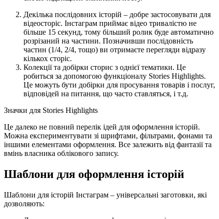
Декілька послідовних історій – добре застосовувати для
відеосторіс. Інстаграм приймає відео тривалістю не
більше 15 секунд, тому більший ролик буде автоматично
розрізаний на частини. Позначивши послідовність
частин (1/4, 2/4, тощо) ви отримаєте перегляди відразу
кількох сторіс.
Колекції та добірки сторис з однієї тематики. Це
робиться за допомогою функціоналу Stories Highlights.
Це можуть бути добірки для просування товарів і послуг,
відповідей на питання, що часто ставляться, і т.д.
Значки для Stories Highlights
Це далеко не повний перелік ідей для оформлення історій.
Можна експериментувати зі шрифтами, фільтрами, фонами та
іншими елементами оформлення. Все залежить від фантазії та
вмінь власника облікового запису.
Шаблони для оформлення історій
Шаблони для історій Інстаграм – універсальні заготовки, які
дозволяють: