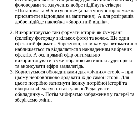
фоловерами та залучення добре підійдуть стікери
«Питання» та «Опитування» (а наступну історію можна
присвятити відповідям на запитання). А для розіграшів
добре підійде наклейка «Зворотний відлік».
Використовуємо такі формати історій як бумеранг
(склейку фоторяду з кількох фото) та колаж. Ще один
ефектний формат – Superzoom, коли камера автоматично
наближається та віддаляється з накладенням вибраних
ефектів. А ось прямий ефір оптимально
використовувати з уже зібраною активною аудиторією
та анонсувати ефіри заздалегідь.
Користуємося обкладинками для «вічних» сторіс – при
цьому необов’язково додавати їх до самої історії. Для
цього потрібно затиснути іконку потрібної історії та
відкрити «Редагувати актуальне/Редагувати
обкладинку». Потім вибираємо зображення у галереї та
зберігаємо зміни.