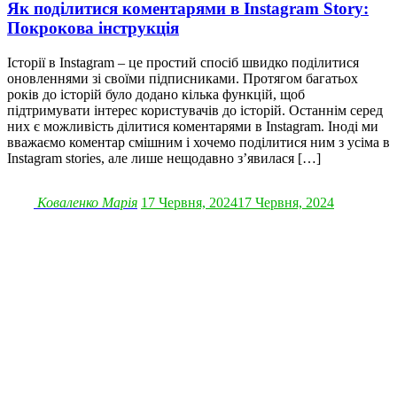
Як поділитися коментарями в Instagram Story:
Покрокова інструкція
Історії в Instagram – це простий спосіб швидко поділитися
оновленнями зі своїми підписниками. Протягом багатьох
років до історій було додано кілька функцій, щоб
підтримувати інтерес користувачів до історій. Останнім серед
них є можливість ділитися коментарями в Instagram. Іноді ми
вважаємо коментар смішним і хочемо поділитися ним з усіма в
Instagram stories, але лише нещодавно з’явилася […]
Коваленко Марія
17 Червня, 2024
17 Червня, 2024