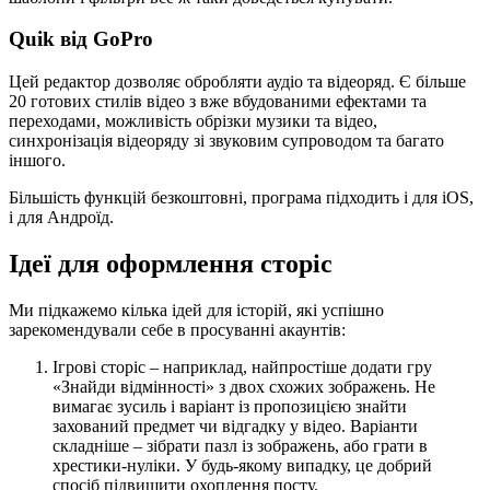
Quik від GoPro
Цей редактор дозволяє обробляти аудіо та відеоряд. Є більше
20 готових стилів відео з вже вбудованими ефектами та
переходами, можливість обрізки музики та відео,
синхронізація відеоряду зі звуковим супроводом та багато
іншого.
Більшість функцій безкоштовні, програма підходить і для iOS,
і для Андроїд.
Ідеї ​​для оформлення сторіс
Ми підкажемо кілька ідей для історій, які успішно
зарекомендували себе в просуванні акаунтів:
Ігрові сторіс – наприклад, найпростіше додати гру
«Знайди відмінності» з двох схожих зображень. Не
вимагає зусиль і варіант із пропозицією знайти
захований предмет чи відгадку у відео. Варіанти
складніше – зібрати пазл із зображень, або грати в
хрестики-нуліки. У будь-якому випадку, це добрий
спосіб підвищити охоплення посту.