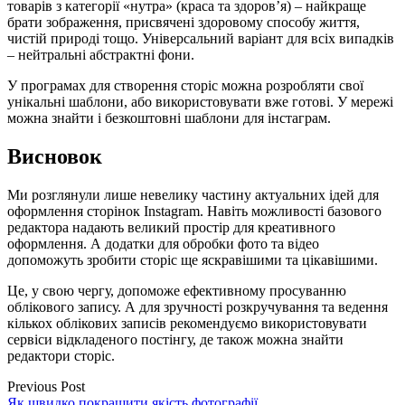
товарів з категорії «нутра» (краса та здоров’я) – найкраще
брати зображення, присвячені здоровому способу життя,
чистій природі тощо. Універсальний варіант для всіх випадків
– нейтральні абстрактні фони.
У програмах для створення сторіс можна розробляти свої
унікальні шаблони, або використовувати вже готові. У мережі
можна знайти і безкоштовні шаблони для інстаграм.
Висновок
Ми розглянули лише невелику частину актуальних ідей для
оформлення сторінок Instagram. Навіть можливості базового
редактора надають великий простір для креативного
оформлення. А додатки для обробки фото та відео
допоможуть зробити сторіс ще яскравішими та цікавішими.
Це, у свою чергу, допоможе ефективному просуванню
облікового запису. А для зручності розкручування та ведення
кількох облікових записів рекомендуємо використовувати
сервіси відкладеного постінгу, де також можна знайти
редактори сторіс.
Previous Post
Як швидко покращити якість фотографії