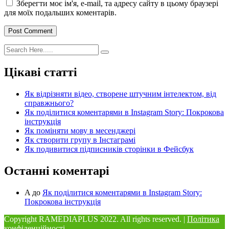
Зберегти моє ім'я, e-mail, та адресу сайту в цьому браузері
для моїх подальших коментарів.
Post Comment
Цікаві статті
Як відрізняти відео, створене штучним інтелектом, від
справжнього?
Як поділитися коментарями в Instagram Story: Покрокова
інструкція
Як поміняти мову в месенджері
Як створити групу в Інстаграмі
Як подивитися підписників сторінки в Фейсбук
Останні коментарі
A
до
Як поділитися коментарями в Instagram Story:
Покрокова інструкція
Copyright RAMEDIAPLUS
2022. All rights reserved. |
Політика
конфіденційності