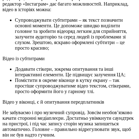
редактор «Інстаграм» дає багато можливостей. Наприклад,
відео в історіях можна:
Супроводжувати субтитрами – як текст позначити
основні моменти. Це допоможе швидко виділити
головне та зробити відеоряд легким для сприйняття,
залучити аудиторію та серед людей із проблемами зі
слухом. Зрештою, яскраво оформлені субтитри – це
просто красиво;
Відео із субтитрами
Додавати стікери, зокрема опитування та інші
інтерактивні елементи. Це підвищує залучення ЦА;
Помістити в окреме віконце в кутку екрану – так
простіше супроводжуватиме відео текстом, стікерами,
просто оформити його у гарному тлі.
Відео у віконці, є й опитування передплатників
Не забуваємо і про музичний супровід. Зовсім необов’язково
качати сторонні медіаплеєри. Достатньо увімкнути саундтрек
на пристрої, і під час запису сторін музика запишеться
автоматично. Головне – правильно відрегулювати звук, щоб
він не був надто гучним.