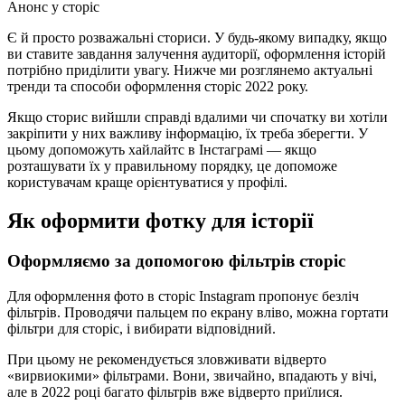
Анонс у сторіс
Є й просто розважальні сториси. У будь-якому випадку, якщо
ви ставите завдання залучення аудиторії, оформлення історій
потрібно приділити увагу. Нижче ми розглянемо актуальні
тренди та способи оформлення сторіс 2022 року.
Якщо сторис вийшли справді вдалими чи спочатку ви хотіли
закріпити у них важливу інформацію, їх треба зберегти. У
цьому допоможуть хайлайтс в Інстаграмі — якщо
розташувати їх у правильному порядку, це допоможе
користувачам краще орієнтуватися у профілі.
Як оформити фотку для історії
Оформляємо за допомогою фільтрів сторіс
Для оформлення фото в сторіс Instagram пропонує безліч
фільтрів. Проводячи пальцем по екрану вліво, можна гортати
фільтри для сторіс, і вибирати відповідний.
При цьому не рекомендується зловживати відверто
«вирвиокими» фільтрами. Вони, звичайно, впадають у вічі,
але в 2022 році багато фільтрів вже відверто приїлися.