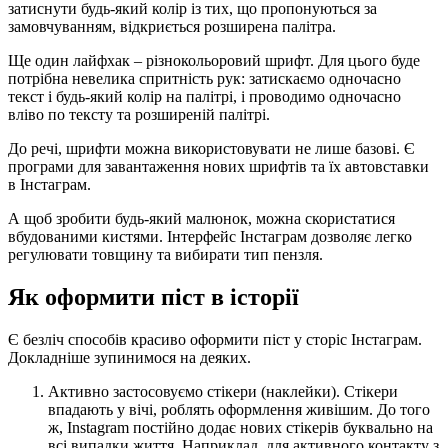
затиснути будь-який колір із тих, що пропонуються за
замовчуванням, відкриється розширена палітра.
Ще один лайфхак – різнокольоровий шрифт. Для цього буде
потрібна невелика спритність рук: затискаємо одночасно
текст і будь-який колір на палітрі, і проводимо одночасно
вліво по тексту та розширеній палітрі.
До речі, шрифти можна використовувати не лише базові. Є
програми для завантаження нових шрифтів та їх автовставки
в Інстаграм.
А щоб зробити будь-який малюнок, можна скористатися
вбудованими кистями. Інтерфейс Інстаграм дозволяє легко
регулювати товщину та вибирати тип пензля.
Як оформити піст в історії
Є безліч способів красиво оформити піст у сторіс Інстаграм.
Докладніше зупинимося на деяких.
Активно застосовуємо стікери (наклейки). Стікери
впадають у вічі, роблять оформлення живішим. До того
ж, Instagram постійно додає нових стікерів буквально на
всі випадки життя. Наприклад, для активного контакту з