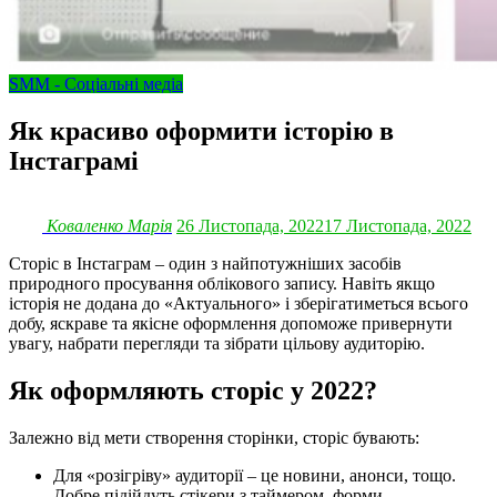
SMM - Соціальні медіа
Як красиво оформити історію в
Інстаграмі
Коваленко Марія
26 Листопада, 2022
17 Листопада, 2022
Сторіс в Інстаграм – один з найпотужніших засобів
природного просування облікового запису. Навіть якщо
історія не додана до «Актуального» і зберігатиметься всього
добу, яскраве та якісне оформлення допоможе привернути
увагу, набрати перегляди та зібрати цільову аудиторію.
Як оформляють сторіс у 2022?
Залежно від мети створення сторінки, сторіс бувають:
Для «розігріву» аудиторії – це новини, анонси, тощо.
Добре підійдуть стікери з таймером, форми