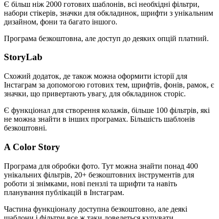
Є більш ніж 2000 готових шаблонів, всі необхідні фільтри,
набори стікерів, значки для обкладинок, шрифти з унікальним
дизайном, фони та багато іншого.
Програма безкоштовна, але доступ до деяких опцій платний.
StoryLab
Схожий додаток, де також можна оформити історії для
Інстаграм за допомогою готових тем, шрифтів, фонів, рамок, є
значки, що привертають увагу, для обкладинок сторіс.
Є функціонал для створення колажів, більше 100 фільтрів, які
не можна знайти в інших програмах. Більшість шаблонів
безкоштовні.
A Color Story
Програма для обробки фото. Тут можна знайти понад 400
унікальних фільтрів, 20+ безкоштовних інструментів для
роботи зі знімками, нові пензлі та шрифти та навіть
планування публікацій в Інстаграм.
Частина функціоналу доступна безкоштовно, але деякі
шаблони і фільтри все ж таки доведеться купувати.