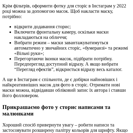
Крім фільтрів, оформити фотку для сторіс в Інстаграм у 2022
році можна за допомогою масок. Щоб накласти маску,
потрібно:
відкрити додавання сторис;
Включити фронтальну камеру, оскільки маски
накладаються на обличчя;
Вибрати режим – маски завантажуватимуться
автоматично у звичайних сторіс, «бумеранзі» та режимі
«Вільні руки»;
Перегортаючи іконки масок, підібрати потрібну.
Передперегляд доступний відразу. А якщо вибрати
“Перегляд ефектів”, відкриється відразу весь каталог.
А ще в Інстаграм є спільноти, де є добірки найновіших і
найкреативніших масок для фото в сторіс. Отримати нові
маски можна, відвідавши обліковий запис їх автора і ставши
його фолловером.
Прикрашаємо фото у сторис написами та
малюнками
Хороший спосіб привернути увагу – робити написи та
застосовувати розширену палітру кольорів для шрифту. Якщо