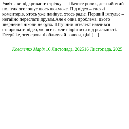
Уявіть: ви відкриваєте стрічку — і бачите ролик, де знайомий
політик оголошує щось шокуюче. Під відео – тисячі
коментарів, хтось уже панікує, хтось радіє. Перший імпульс –
негайно переслати друзям.Але є одна проблема: цього
звернення ніколи не було. Штучний інтелект навчився
створювати відео, які все важче відрізнити від реальності.
Deepfake, згенеровані обличчя й голоси, цілі […]
Коваленко Марія
16 Листопада, 2025
16 Листопада, 2025