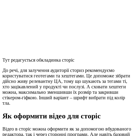
Тут редагується обкладинка сторіс
До речі, для залучення аудиторії сториз рекомендуємо
користуватися геотегами та хештегами. Це допоможе зібрати
дійсно живу релевантну ЦА, тому що шукають за тегами ті,
хто зацікавлений у продукті чи послузі. А сховати хештеги
можна, максимально зменшивши їх розмір та закривши
стікером-гіфкою. Інший варіант – шрифт вибрати під колір
тла.
Як оформити відео для сторіс
Відео в сторіс можна оформити як за допомогою вбудованого
редактора, так і через сторонні програми. Але навіть базовий