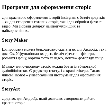
Програми для оформлення сторіс
Для красивого оформлення історій Instagram є безліч додатків
– як для створення готових сторіс, так і для обробки фото та
відео. Ми зібрали добірку найпопулярніших та
найкорисніших.
Story Maker
Ця програма можна безкоштовно скачати як для Андроїд, так і
для iOs. У функціонал входить безліч ефектів – фільтри,
розмиття фону, обрізка фото та відео, монтаж фоторяду тощо.
Музику для супроводу сторіс можна брати із вбудованої
аудіобібліотеки. Є редактор тексту, і яскраві стікери. Таким
чином, InShot – універсальний інструмент для оформлення
сторіс.
StoryArt
Додаток для Андроїд, який дозволяє створювати дійсно
красиві сторіс.