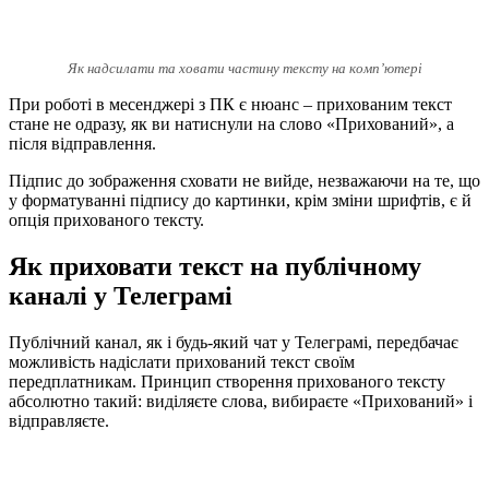
Як надсилати та ховати частину тексту на комп’ютері
При роботі в месенджері з ПК є нюанс – прихованим текст
стане не одразу, як ви натиснули на слово «Прихований», а
після відправлення.
Підпис до зображення сховати не вийде, незважаючи на те, що
у форматуванні підпису до картинки, крім зміни шрифтів, є й
опція прихованого тексту.
Як приховати текст на публічному
каналі у Телеграмі
Публічний канал, як і будь-який чат у Телеграмі, передбачає
можливість надіслати прихований текст своїм
передплатникам. Принцип створення прихованого тексту
абсолютно такий: виділяєте слова, вибираєте «Прихований» і
відправляєте.