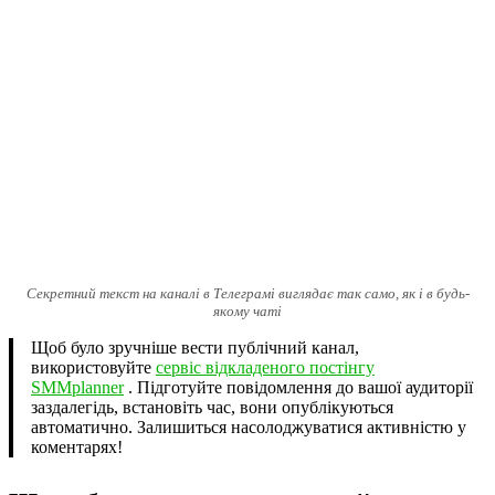
Секретний текст на каналі в Телеграмі виглядає так само, як і в будь-
якому чаті
Щоб було зручніше вести публічний канал,
використовуйте
сервіс відкладеного постінгу
SMMplanner
. Підготуйте повідомлення до вашої аудиторії
заздалегідь, встановіть час, вони опублікуються
автоматично. Залишиться насолоджуватися активністю у
коментарях!