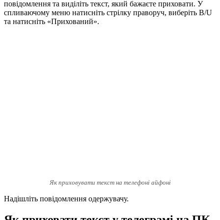
повідомлення та виділіть текст, який бажаєте приховати. У
спливаючому меню натисніть стрілку праворуч, виберіть B/U
та натисніть «Прихований».
Як приховувати текст на телефоні айфоні
Надішліть повідомлення одержувачу.
Як приховати текст у телеграмі на ПК