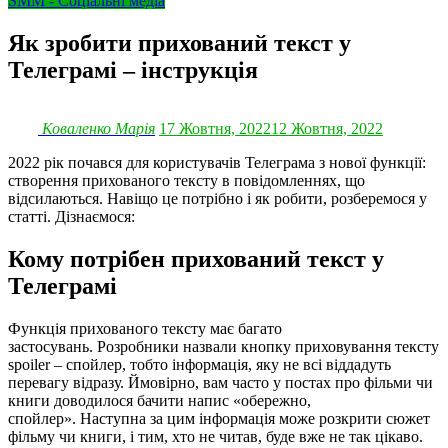
SMM - Соціальні медіа
Як зробити прихований текст у
Телеграмі – інструкція
Коваленко Марія
17 Жовтня, 2022
12 Жовтня, 2022
2022 рік почався для користувачів Телеграма з нової функції:
створення прихованого тексту в повідомленнях, що
відсилаються. Навіщо це потрібно і як робити, розберемося у
статті. Дізнаємося:
Кому потрібен прихований текст у
Телеграмі
Функція прихованого тексту має багато
застосувань. Розробники назвали кнопку приховування тексту
spoiler – спойлер, тобто інформація, яку не всі віддадуть
перевагу відразу. Ймовірно, вам часто у постах про фільми чи
книги доводилося бачити напис «обережно,
спойлер». Наступна за цим інформація може розкрити сюжет
фільму чи книги, і тим, хто не читав, буде вже не так цікаво.