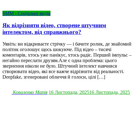
SMM - Соціальні медіа
Як відрізняти відео, створене штучним
інтелектом, від справжнього?
Уявіть: ви відкриваєте стрічку — і бачите ролик, де знайомий
політик оголошує щось шокуюче. Під відео – тисячі
коментарів, хтось уже панікує, хтось радіє. Перший імпульс –
негайно переслати друзям.Але є одна проблема: цього
звернення ніколи не було. Штучний інтелект навчився
створювати відео, які все важче відрізнити від реальності.
Deepfake, згенеровані обличчя й голоси, цілі […]
Коваленко Марія
16 Листопада, 2025
16 Листопада, 2025