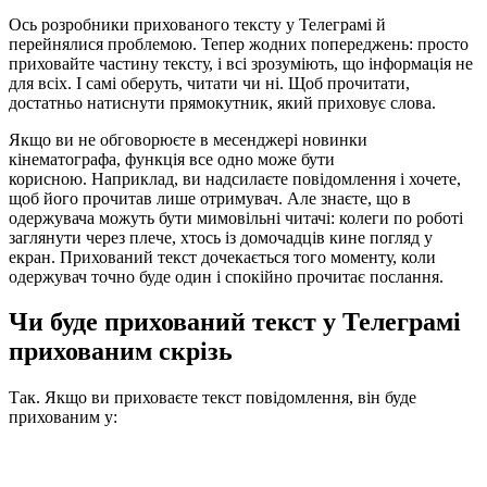
Ось розробники прихованого тексту у Телеграмі й
перейнялися проблемою. Тепер жодних попереджень: просто
приховайте частину тексту, і всі зрозуміють, що інформація не
для всіх. І самі оберуть, читати чи ні. Щоб прочитати,
достатньо натиснути прямокутник, який приховує слова.
Якщо ви не обговорюєте в месенджері новинки
кінематографа, функція все одно може бути
корисною. Наприклад, ви надсилаєте повідомлення і хочете,
щоб його прочитав лише отримувач. Але знаєте, що в
одержувача можуть бути мимовільні читачі: колеги по роботі
заглянути через плече, хтось із домочадців кине погляд у
екран. Прихований текст дочекається того моменту, коли
одержувач точно буде один і спокійно прочитає послання.
Чи буде прихований текст у Телеграмі
прихованим скрізь
Так. Якщо ви приховаєте текст повідомлення, він буде
прихованим у: