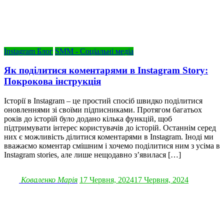
Instagram Блог
SMM - Соціальні медіа
Як поділитися коментарями в Instagram Story:
Покрокова інструкція
Історії в Instagram – це простий спосіб швидко поділитися
оновленнями зі своїми підписниками. Протягом багатьох
років до історій було додано кілька функцій, щоб
підтримувати інтерес користувачів до історій. Останнім серед
них є можливість ділитися коментарями в Instagram. Іноді ми
вважаємо коментар смішним і хочемо поділитися ним з усіма в
Instagram stories, але лише нещодавно з’явилася […]
Коваленко Марія
17 Червня, 2024
17 Червня, 2024