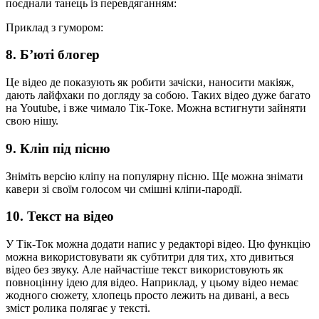
поєднали танець із перевдяганням:
Приклад з гумором:
8. Б’юті блогер
Це відео де показують як робити зачіски, наносити макіяж,
дають лайфхаки по догляду за собою. Таких відео дуже багато
на Youtube, і вже чимало Тік-Токе. Можна встигнути зайняти
свою нішу.
9. Кліп під пісню
Зніміть версію кліпу на популярну пісню. Ще можна знімати
кавери зі своїм голосом чи смішні кліпи-пародії.
10. Текст на відео
У Тік-Ток можна додати напис у редакторі відео. Цю функцію
можна використовувати як субтитри для тих, хто дивиться
відео без звуку. Але найчастіше текст використовують як
повноцінну ідею для відео. Наприклад, у цьому відео немає
жодного сюжету, хлопець просто лежить на дивані, а весь
зміст ролика полягає у тексті.