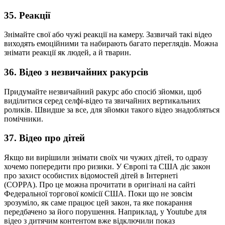
35. Реакції
Знімайте свої або чужі реакції на камеру. Зазвичай такі відео
виходять емоційними та набирають багато переглядів. Можна
знімати реакції як людей, а й тварин.
36. Відео з незвичайних ракурсів
Придумайте незвичайний ракурс або спосіб зйомки, щоб
виділитися серед селфі-відео та звичайних вертикальних
роликів. Швидше за все, для зйомки такого відео знадобляться
помічники.
37. Відео про дітей
Якщо ви вирішили знімати своїх чи чужих дітей, то одразу
хочемо попередити про ризики. У Європі та США діє закон
про захист особистих відомостей дітей в Інтернеті
(COPPA). Про це можна прочитати в оригіналі на сайті
Федеральної торгової комісії США. Поки що не зовсім
зрозуміло, як саме працює цей закон, та яке покарання
передбачено за його порушення. Наприклад, у Youtube для
відео з дитячим контентом вже відключили показ