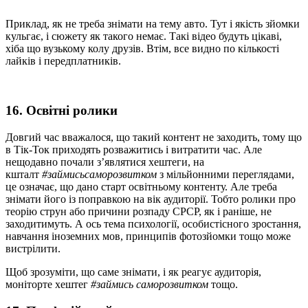
Приклад, як не треба знімати на тему авто. Тут і якість зйомки
кульгає, і сюжету як такого немає. Такі відео будуть цікаві,
хіба що вузькому колу друзів. Втім, все видно по кількості
лайків і передплатників.
16. Освітні ролики
Довгий час вважалося, що такий контент не заходить, тому що
в Тік-Ток приходять розважитись і витратити час. Але
нещодавно почали з’являтися хештеги, на
кшталт
#займисьсаморозвитком
з мільйонними переглядами,
це означає, що дано старт освітньому контенту. Але треба
знімати його із поправкою на вік аудиторії. Тобто ролики про
теорію струн або причини розпаду СРСР, як і раніше, не
заходитимуть. А ось тема психології, особистісного зростання,
навчання іноземних мов, принципів фотозйомки тощо може
вистрілити.
Щоб зрозуміти, що саме знімати, і як реагує аудиторія,
моніторте хештег
#займись саморозвитком
тощо.