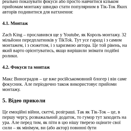
реально показувати фокуси або просто навчитися кільком
прийомам монтажу швидко стати популярним в Тік-Ток Яких
авторів подивитися для натхнення:
4.1. Монтаж
Zach King – прославився ще у Youtube, як Король монтажу. 32
мільйони передплатників у TikTok. Тут усе гаразд і з самим
монтажем, і з сюжетом, і з харизмою автора. Це той рівень, на
який варто орієнтуватись, якщо вирішили знімати подібні
ролики.
4.2. Фокуси та монтаж
Макс Виноградов – це вже російськомовний блогер і він саме
фокусник. Але періодично також використовує прийоми
монтажу.
5. Відео приколи
Це емоційні війни, скетчі, розіграші. Так як Тік-Ток – це, в
першу чергу, розважальний додаток, то гумор тут заходить на
ура. Але перед тим, як піти в цю нішу тверезо оціните свої
сили – як мінімум, ви (або актор) повинні бути