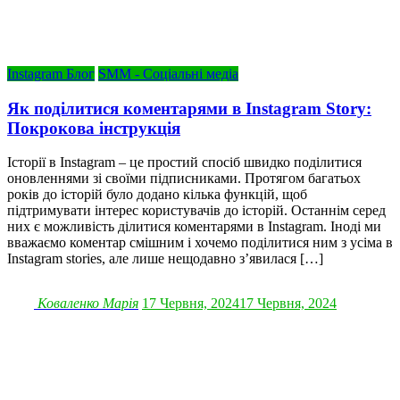
Instagram Блог
SMM - Соціальні медіа
Як поділитися коментарями в Instagram Story:
Покрокова інструкція
Історії в Instagram – це простий спосіб швидко поділитися
оновленнями зі своїми підписниками. Протягом багатьох
років до історій було додано кілька функцій, щоб
підтримувати інтерес користувачів до історій. Останнім серед
них є можливість ділитися коментарями в Instagram. Іноді ми
вважаємо коментар смішним і хочемо поділитися ним з усіма в
Instagram stories, але лише нещодавно з’явилася […]
Коваленко Марія
17 Червня, 2024
17 Червня, 2024