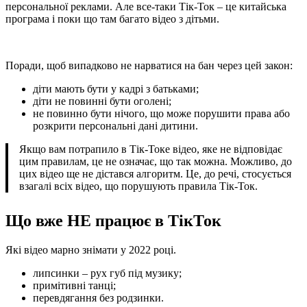
персональної реклами. Але все-таки Тік-Ток – це китайська
програма і поки що там багато відео з дітьми.
Поради, щоб випадково не нарватися на бан через цей закон:
діти мають бути у кадрі з батьками;
діти не повинні бути оголені;
не повинно бути нічого, що може порушити права або
розкрити персональні дані дитини.
Якщо вам потрапило в Тік-Токе відео, яке не відповідає
цим правилам, це не означає, що так можна. Можливо, до
цих відео ще не дістався алгоритм. Це, до речі, стосується
взагалі всіх відео, що порушують правила Тік-Ток.
Що вже НЕ працює в ТікТок
Які відео марно знімати у 2022 році.
липсинки – рух губ під музику;
примітивні танці;
перевдягання без родзинки.