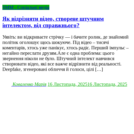
SMM - Соціальні медіа
Як відрізняти відео, створене штучним
інтелектом, від справжнього?
Уявіть: ви відкриваєте стрічку — і бачите ролик, де знайомий
політик оголошує щось шокуюче. Під відео – тисячі
коментарів, хтось уже панікує, хтось радіє. Перший імпульс –
негайно переслати друзям.Але є одна проблема: цього
звернення ніколи не було. Штучний інтелект навчився
створювати відео, які все важче відрізнити від реальності.
Deepfake, згенеровані обличчя й голоси, цілі […]
Коваленко Марія
16 Листопада, 2025
16 Листопада, 2025