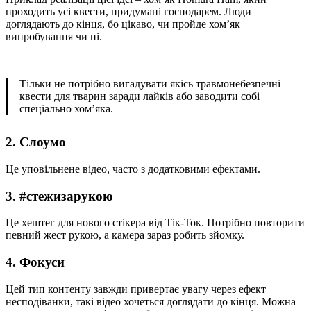
проходить усі квести, придумані господарем. Люди
доглядають до кінця, бо цікаво, чи пройде хом’як
випробування чи ні.
Тільки не потрібно вигадувати якісь травмонебезпечні
квести для тварин заради лайків або заводити собі
спеціально хом’яка.
2. Слоумо
Це уповільнене відео, часто з додатковими ефектами.
3. #стежизарукою
Це хештег для нового стікера від Тік-Ток. Потрібно повторити
певний жест рукою, а камера зараз робить зйомку.
4. Фокуси
Цей тип контенту завжди привертає увагу через ефект
несподіванки, такі відео хочеться доглядати до кінця. Можна