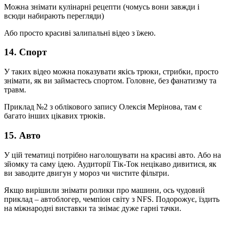
Можна знімати кулінарні рецепти (чомусь вони завжди і
всюди набирають перегляди)
Або просто красиві залипальні відео з їжею.
14. Спорт
У таких відео можна показувати якісь трюки, стрибки, просто
знімати, як ви займаєтесь спортом. Головне, без фанатизму та
травм.
Приклад №2 з облікового запису Олексія Мерінова, там є
багато інших цікавих трюків.
15. Авто
У цій тематиці потрібно наголошувати на красиві авто. Або на
зйомку та саму ідею. Аудиторії Тік-Ток нецікаво дивитися, як
ви заводите двигун у мороз чи чистите фільтри.
Якщо вирішили знімати ролики про машини, ось чудовий
приклад – автоблогер, чемпіон світу з NFS. Подорожує, їздить
на міжнародні виставки та знімає дуже гарні тачки.