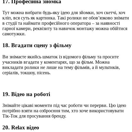
17. Професійна зйомка
Тут можна вибрати будь-яку ідею для зйомки, хоч скетчі, хоч
кліп, вся суть як картинка. Такі ролики не обов’язково знімати
в студії та наймати професійного оператора – за наявності
гарної камери, реквізиту та навичок монтажу можна обійтися
самотужки.
18. Вгадати сцену з фільму
Ви знімаєте якийсь шматок із відомого фільму та просите
учасників вгадати у коментарях, що за фільм. Можна
викладати ролики не лише на тему фільмів, а й мультиків,
серіалів, токшоу, пісень.
19. Відео на роботі
Знімайте цікаві моменти під час роботи чи перерви. Цю ідею
потрібно взяти на озброєння тим, хто хоче використовувати
Тік-Ток для просування бренду.
20. Relax відео