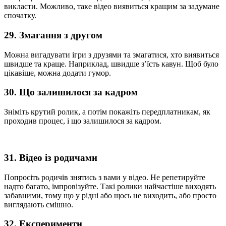
викласти. Можливо, таке відео виявиться кращим за задумане
спочатку.
29. Змагання з другом
Можна вигадувати ігри з друзями та змагатися, хто виявиться
швидше та краще. Наприклад, швидше з’їсть кавун. Щоб було
цікавіше, можна додати гумор.
30. Що залишилося за кадром
Зніміть крутий ролик, а потім покажіть передплатникам, як
проходив процес, і що залишилося за кадром.
31. Відео із родичами
Попросіть родичів знятись з вами у відео. Не репетируйте
надто багато, імпровізуйте. Такі ролики найчастіше виходять
забавними, тому що у рідні або щось не виходить, або просто
виглядають смішно.
32. Експерименти