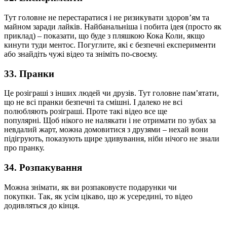
Тут головне не перестаратися і не ризикувати здоров’ям та
майном заради лайків. Найбанальніша і побита ідея (просто як
приклад) – показати, що буде з пляшкою Кока Коли, якщо
кинути туди ментос. Погуглите, які є безпечні експерименти
або знайдіть чужі відео та зніміть по-своєму.
33. Пранки
Це розіграші з інших людей чи друзів. Тут головне пам’ятати,
що не всі пранки безпечні та смішні. І далеко не всі
полюбляють розіграші. Проте такі відео все ще
популярні. Щоб нікого не налякати і не отримати по зубах за
невдалий жарт, можна домовитися з друзями – нехай вони
підігрують, показують щире здивування, ніби нічого не знали
про пранку.
34. Розпакування
Можна знімати, як ви розпаковуєте подарунки чи
покупки. Так, як усім цікаво, що ж усередині, то відео
додивляться до кінця.