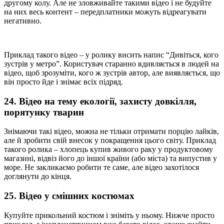
другому колу. Але не зловживайте такими відео і не будуйте
на них весь контент – передплатники можуть відреагувати
негативно.
Приклад такого відео – у ролику висить напис “Дивіться, кого
зустрів у метро”. Користувач старанно вдивляється в людей на
відео, щоб зрозуміти, кого ж зустрів автор, але виявляється, що
він просто йде і знімає всіх підряд.
24. Відео на тему екології, захисту довкілля,
порятунку тварин
Знімаючи такі відео, можна не тільки отримати порцію лайків,
але й зробити свій внесок у покращення цього світу. Приклад
такого ролика – хлопець купив живого раку у продуктовому
магазині, відвіз його до іншої країни (або міста) та випустив у
море. Не закликаємо робити те саме, але відео захотілося
доглянути до кінця.
25. Відео у смішних костюмах
Купуйте прикольний костюм і зніміть у ньому. Нижче просто