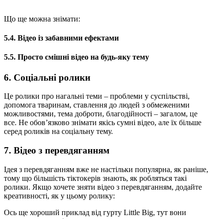
Що ще можна знімати:
5.4. Відео із забавними ефектами
5.5. Просто смішні відео на будь-яку тему
6. Соціальні ролики
Це ролики про нагальні теми – проблеми у суспільстві,
допомога тваринам, ставлення до людей з обмеженими
можливостями, тема доброти, благодійності – загалом, це
все. Не обов’язково знімати якісь сумні відео, але їх більше
серед роликів на соціальну тему.
7. Відео з перевдяганням
Ідея з перевдяганням вже не настільки популярна, як раніше,
тому що більшість тіктокерів знають, як робляться такі
ролики. Якщо хочете зняти відео з перевдяганням, додайте
креативності, як у цьому ролику:
Ось ще хороший приклад від гурту Little Big, тут вони