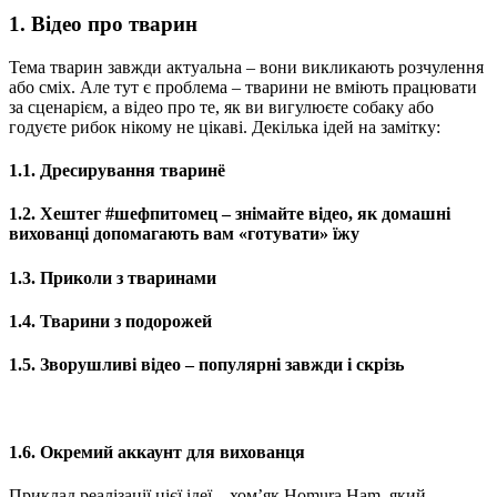
1. Відео про тварин
Тема тварин завжди актуальна – вони викликають розчулення
або сміх. Але тут є проблема – тварини не вміють працювати
за сценарієм, а відео про те, як ви вигулюєте собаку або
годуєте рибок нікому не цікаві. Декілька ідей на замітку:
1.1. Дресирування тваринё
1.2. Хештег #шефпитомец – знімайте відео, як домашні
вихованці допомагають вам «готувати» їжу
1.3. Приколи з тваринами
1.4. Тварини з подорожей
1.5. Зворушливі відео – популярні завжди і скрізь
1.6. Окремий аккаунт для вихованця
Приклад реалізації цієї ідеї – хом’як Homura Ham, який