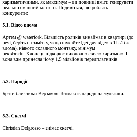
харизматичними, як максимум – ви повинні вміти генерувати
реально смішний контент. Подивіться, що роблять
конкуренти:
5.1. Відео вдома
Артем @ waterfork. Більшість роликів винаймає в квартирі (до
речі, беріть на замітку, якщо шукайте ідеї для відео в Тік-Ток
вдома), ніякого складного монтажу, мінімум
реквізитів. Хлопець підкорює виключно своєю харизмою. І
вона вже принесла йому 1,5 мільйонів передплатників.
5.2. Пародії
Брати близнюки Верзакові. Знімають пародії на мультики.
5.3. Скетчі
Christian Delgrosso – знімає скетчі.