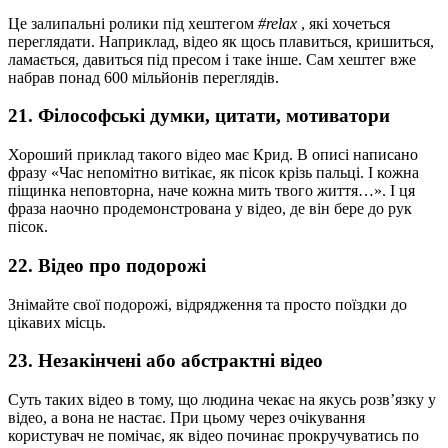
Це залипальні ролики під хештегом
#relax
, які хочеться
переглядати. Наприклад, відео як щось плавиться, кришиться,
ламається, давиться під пресом і таке інше. Сам хештег вже
набрав понад 600 мільйонів переглядів.
21. Філософські думки, цитати, мотиватори
Хороший приклад такого відео має Крид. В описі написано
фразу «Час непомітно витікає, як пісок крізь пальці. І кожна
піщинка неповторна, наче кожна мить твого життя…». І ця
фраза наочно продемонстрована у відео, де він бере до рук
пісок.
22. Відео про подорожі
Знімайте свої подорожі, відрядження та просто поїздки до
цікавих місць.
23. Незакінчені або абстрактні відео
Суть таких відео в тому, що людина чекає на якусь розв’язку у
відео, а вона не настає. При цьому через очікування
користувач не помічає, як відео починає прокручуватись по