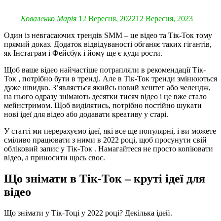
Коваленко Марія
12 Вересня, 2022
12 Вересня, 2023
Один із невгасаючих трендів SMM – це відео та Тік-Ток тому
прямий доказ. Додаток відвідуваності обганяє таких гігантів,
як Інстаграм і Фейсбук і йому ще є куди рости.
Щоб ваше відео найчастіше потрапляли в рекомендації Тік-
Ток , потрібно бути в тренді. Але в Тік-Ток тренди змінюються
дуже швидко. З’являється якийсь новий хештег або челендж,
на нього одразу знімають десятки тисяч відео і це вже стало
мейнстримом. Щоб виділятись, потрібно постійно шукати
нові ідеї для відео або додавати креативу у старі.
У статті ми перерахуємо ідеї, які все ще популярні, і ви можете
сміливо працювати з ними в 2022 році, щоб просунути свій
обліковий запис у Тік-Ток . Намагайтеся не просто копіювати
відео, а приносити щось своє.
Що знімати в Тік-Ток – круті ідеї для
відео
Що знімати у Тік-Тоці у 2022 році? Декілька ідей.