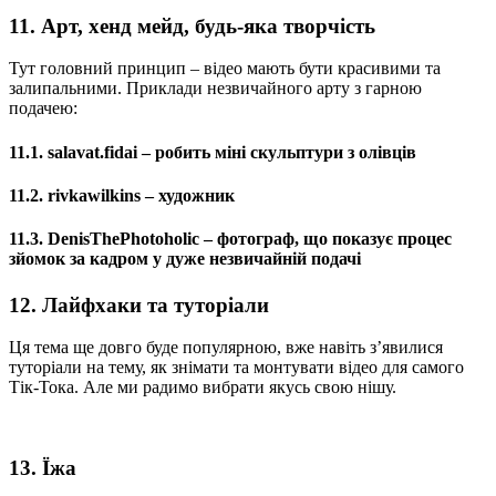
11. Арт, хенд мейд, будь-яка творчість
Тут головний принцип – відео мають бути красивими та
залипальними. Приклади незвичайного арту з гарною
подачею:
11.1. salavat.fidai – робить міні скульптури з олівців
11.2. rivkawilkins – художник
11.3. DenisThePhotoholic – фотограф, що показує процес
зйомок за кадром у дуже незвичайній подачі
12. Лайфхаки та туторіали
Ця тема ще довго буде популярною, вже навіть з’явилися
туторіали на тему, як знімати та монтувати відео для самого
Тік-Тока. Але ми радимо вибрати якусь свою нішу.
13. Їжа