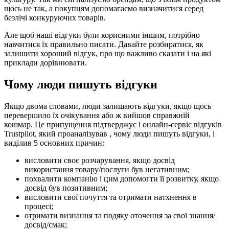
щось не так, а покупцям допомагаємо визначитися серед
безлічі конкуруючих товарів.
Але щоб наші відгуки були корисними іншим, потрібно
навчитися їх правильно писати. Давайте розбиратися, як
залишити хороший відгук, про що важливо сказати і на які
приклади дорівнювати.
Чому люди пишуть відгуки
Якщо двома словами, люди залишають відгуки, якщо щось
перевершило їх очікування або ж вийшов справжній
кошмар. Це припущення підтверджує і онлайн-сервіс відгуків
Trustpilot, який проаналізував , чому люди пишуть відгуки, і
виділив 5 основних причин:
висловити своє розчарування, якщо досвід
використання товару/послуги був негативним;
похвалити компанію і цим допомогти її розвитку, якщо
досвід був позитивним;
висловити свої почуття та отримати натхнення в
процесі;
отримати визнання та подяку оточення за свої знання/
досвід/смак;