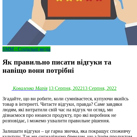
SMM - Соціальні медіа
Як правильно писати відгуки та
навіщо вони потрібні
Коваленко Марія
13 Серпня, 2022
13 Серпня, 2022
Згадайте, що ви робите, коли сумніваєтеся, купуючи якийсь
товар в інтернеті. Читаєте відгуки, правда? Саме завдяки
людям, які витратили свій час на відгук чи огляд, ми
дізнаємося про нюанси продукту, про які виробник не
розповідає, і можемо ухвалити правильне рішення.
Залишати відгуки – це гарна звичка, яка покращує споживчу
культуру. Так ми сигналізуємо брендам, що з їхнім продуктом