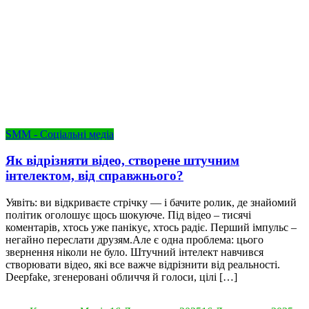
SMM - Соціальні медіа
Як відрізняти відео, створене штучним
інтелектом, від справжнього?
Уявіть: ви відкриваєте стрічку — і бачите ролик, де знайомий
політик оголошує щось шокуюче. Під відео – тисячі
коментарів, хтось уже панікує, хтось радіє. Перший імпульс –
негайно переслати друзям.Але є одна проблема: цього
звернення ніколи не було. Штучний інтелект навчився
створювати відео, які все важче відрізнити від реальності.
Deepfake, згенеровані обличчя й голоси, цілі […]