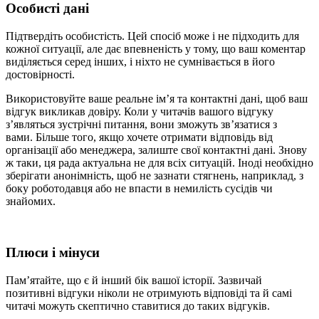
Особисті дані
Підтвердіть особистість. Цей спосіб може і не підходить для
кожної ситуації, але дає впевненість у тому, що ваш коментар
виділяється серед інших, і ніхто не сумнівається в його
достовірності.
Використовуйте ваше реальне ім’я та контактні дані, щоб ваш
відгук викликав довіру. Коли у читачів вашого відгуку
з’являться зустрічні питання, вони зможуть зв’язатися з
вами. Більше того, якщо хочете отримати відповідь від
організації або менеджера, залиште свої контактні дані. Знову
ж таки, ця рада актуальна не для всіх ситуацій. Іноді необхідно
зберігати анонімність, щоб не зазнати стягнень, наприклад, з
боку роботодавця або не впасти в немилість сусідів чи
знайомих.
Плюси і мінуси
Пам’ятайте, що є й інший бік вашої історії. Зазвичай
позитивні відгуки ніколи не отримують відповіді та й самі
читачі можуть скептично ставитися до таких відгуків.