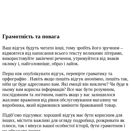
Грамотність та повага
Ваш відгук будуть читати інші, тому зробіть його зручним –
відмовтеся від написання всього тексту великими літерами,
використовуйте закінчені речення, утримуйтеся від знаків
оклику і, найголовніше, образ і лайок.
Перш ніж опублікувати відгук, перевірте граматику та
орфографію . Навіть якщо пишіть відгук анонімно, пишіть так,
ніби це буде адресовано вам. Які емоції він викличе? Чи буде в
ньому вам корисна інформація? Все має бути розумним,
послідовним та логічним, навіть якщо у вас залишилося
жахливе враження від рівня обслуговування магазину чи
виробника, який відмовився замінити бракований товар.
Підіб’ємо підсумки: хороший відгук має бути корисним для
інших, містити важливі для огляду подробиці, розкривати як
плюси, так і мінуси вашої особистої історії, бути грамотним і
не ображати інших.