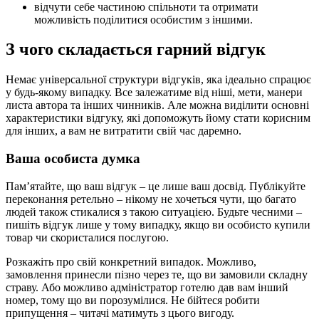
відчути себе частиною спільноти та отримати
можливість поділитися особистим з іншими.
З чого складається гарний відгук
Немає універсальної структури відгуків, яка ідеально спрацює
у будь-якому випадку. Все залежатиме від ніші, мети, манери
листа автора та інших чинників. Але можна виділити основні
характеристики відгуку, які допоможуть йому стати корисним
для інших, а вам не витратити свій час даремно.
Ваша особиста думка
Пам’ятайте, що ваш відгук – це лише ваш досвід. Публікуйте
переконання ретельно – нікому не хочеться чути, що багато
людей також стикалися з такою ситуацією. Будьте чесними –
пишіть відгук лише у тому випадку, якщо ви особисто купили
товар чи скористалися послугою.
Розкажіть про свій конкретний випадок. Можливо,
замовлення принесли пізно через те, що ви замовили складну
страву. Або можливо адміністратор готелю дав вам інший
номер, тому що ви порозумілися. Не бійтеся робити
припущення – читачі матимуть з цього вигоду.