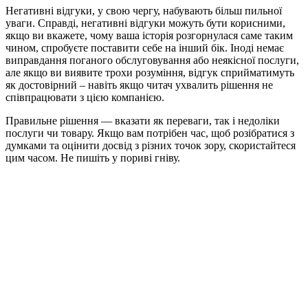
Негативні відгуки, у свою чергу, набувають більш пильної
уваги. Справді, негативні відгуки можуть бути корисними,
якщо ви вкажете, чому ваша історія розгорнулася саме таким
чином, спробуєте поставити себе на інший бік. Іноді немає
виправдання поганого обслуговування або неякісної послуги,
але якщо ви виявите трохи розуміння, відгук сприйматимуть
як достовірний – навіть якщо читач ухвалить рішення не
співпрацювати з цією компанією.
Правильне рішення — вказати як переваги, так і недоліки
послуги чи товару. Якщо вам потрібен час, щоб розібратися з
думками та оцінити досвід з різних точок зору, скористайтеся
цим часом. Не пишіть у пориві гніву.