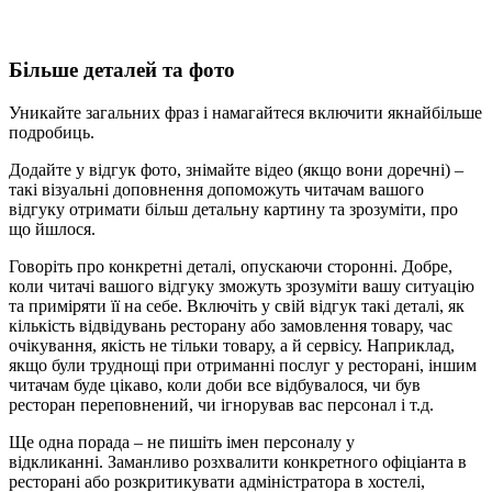
Більше деталей та фото
Уникайте загальних фраз і намагайтеся включити якнайбільше
подробиць.
Додайте у відгук фото, знімайте відео (якщо вони доречні) –
такі візуальні доповнення допоможуть читачам вашого
відгуку отримати більш детальну картину та зрозуміти, про
що йшлося.
Говоріть про конкретні деталі, опускаючи сторонні. Добре,
коли читачі вашого відгуку зможуть зрозуміти вашу ситуацію
та приміряти її на себе. Включіть у свій відгук такі деталі, як
кількість відвідувань ресторану або замовлення товару, час
очікування, якість не тільки товару, а й сервісу. Наприклад,
якщо були труднощі при отриманні послуг у ресторані, іншим
читачам буде цікаво, коли доби все відбувалося, чи був
ресторан переповнений, чи ігнорував вас персонал і т.д.
Ще одна порада – не пишіть імен персоналу у
відкликанні. Заманливо розхвалити конкретного офіціанта в
ресторані або розкритикувати адміністратора в хостелі,