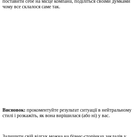
поставити себе на місце компанії, поділіться своїми думками
чому все склалося саме так.
Висновок:
прокоментуйте результат ситуації в нейтральному
стилі і розкажіть, як вона вирішилася (або ні) у вас.
Залишити свій відгук можна на бізнес-сторінках закладів у