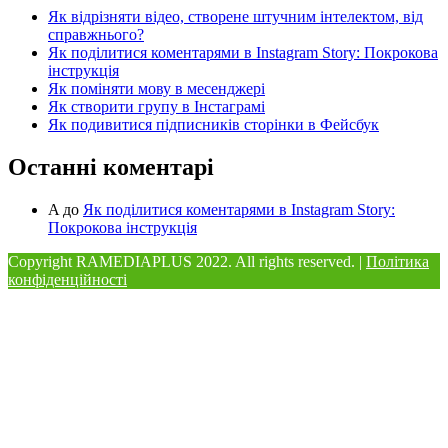
Як відрізняти відео, створене штучним інтелектом, від
справжнього?
Як поділитися коментарями в Instagram Story: Покрокова
інструкція
Як поміняти мову в месенджері
Як створити групу в Інстаграмі
Як подивитися підписників сторінки в Фейсбук
Останні коментарі
A
до
Як поділитися коментарями в Instagram Story:
Покрокова інструкція
Copyright RAMEDIAPLUS
2022. All rights reserved. |
Політика
конфіденційності